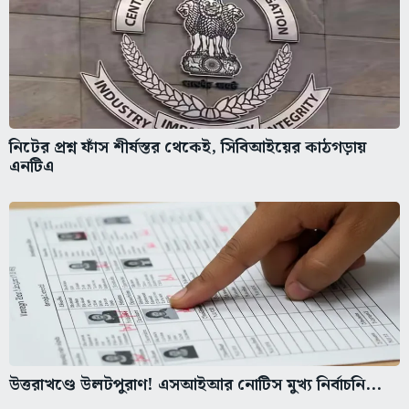
নিটের প্রশ্ন ফাঁস শীর্ষস্তর থেকেই, সিবিআইয়ের কাঠগড়ায়
এনটিএ
উত্তরাখণ্ডে উলটপুরাণ! এসআইআর নোটিস মুখ্য নির্বাচনি...