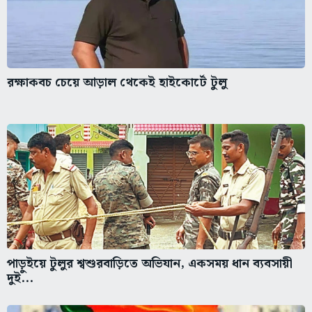
রক্ষাকবচ চেয়ে আড়াল থেকেই হাইকোর্টে টুলু
পাড়ুইয়ে টুলুর শ্বশুরবাড়িতে অভিযান, একসময় ধান ব্যবসায়ী
দুই...