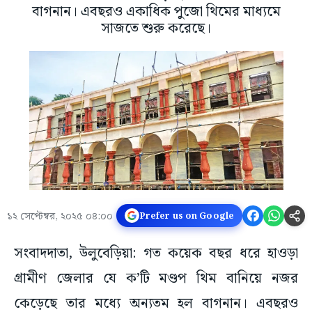
বাগনান। এবছরও একাধিক পুজো থিমের মাধ্যমে
সাজতে শুরু করেছে।
১২ সেপ্টেম্বর, ২০২৫ ০৪:০০
Prefer us on Google
সংবাদদাতা, উলুবেড়িয়া: গত কয়েক বছর ধরে হাওড়া
গ্রামীণ জেলার যে ক’টি মণ্ডপ থিম বানিয়ে নজর
কেড়েছে তার মধ্যে অন্যতম হল বাগনান। এবছরও