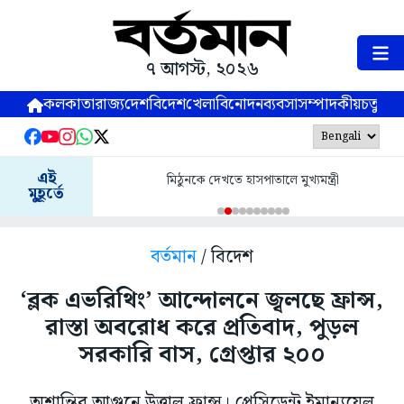
৭ আগস্ট, ২০২৬
কলকাতা
রাজ্য
দেশ
বিদেশ
খেলা
বিনোদন
ব্যবসা
সম্পাদকীয়
চতুষ্পর্ণ
এই
মিঠুনকে দেখতে হাসপাতালে মুখ্যমন্ত্রী
মুহূর্তে
বর্তমান
/ বিদেশ
‘ব্লক এভরিথিং’ আন্দোলনে জ্বলছে ফ্রান্স,
রাস্তা অবরোধ করে প্রতিবাদ, পুড়ল
সরকারি বাস, গ্রেপ্তার ২০০
অশান্তির আগুনে উত্তাল ফ্রান্স। প্রেসিডেন্ট ইমান্যুয়েল