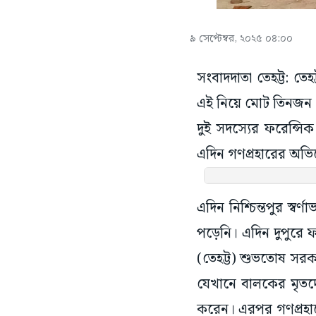
৯ সেপ্টেম্বর, ২০২৫ ০৪:০০
সংবাদদাতা তেহট্ট: তেহ
এই নিয়ে মোট তিনজন গ
দুই সদস্যের ফরেন্সিক
এদিন গণপ্রহারের অভি
এদিন নিশ্চিন্তপুর 
পড়েনি। এদিন দুপুরে ফ
(তেহট্ট) শুভতোষ সরক
যেখানে বালকের মৃতদ
করেন। এরপর গণপ্রহারে
সেখান থেকে সরাসরি ত