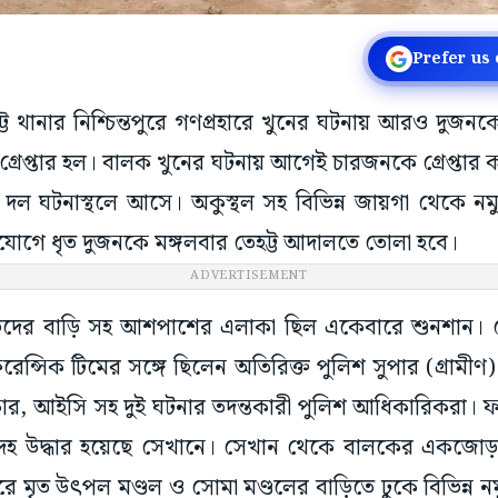
Prefer us
ট্ট থানার নিশ্চিন্তপুরে গণপ্রহারে খুনের ঘটনায় আরও দুজনক
্রেপ্তার হল। বালক খুনের ঘটনায় আগেই চারজনকে গ্রেপ্তার
 দল ঘটনাস্থলে আসে। অকুস্থল সহ বিভিন্ন জায়গা থেকে নমু
যোগে ধৃত দুজনকে মঙ্গলবার তেহট্ট আদালতে তোলা হবে।
স্বর্ণাভদের বাড়ি সহ আশপাশের এলাকা ছিল একেবারে শুনশা
রেন্সিক টিমের সঙ্গে ছিলেন অতিরিক্ত পুলিশ সুপার (গ্রামী
ার, আইসি সহ দুই ঘটনার তদন্তকারী পুলিশ আধিকারিকরা। ফর
েহ উদ্ধার হয়েছে সেখানে। সেখান থেকে বালকের একজোড়া চ
 মৃত উৎপল মণ্ডল ও সোমা মণ্ডলের বাড়িতে ঢুকে বিভিন্ন নমু
াঁরা চলে যান বটতলা মণ্ডপের কাছে। ওই জায়গাতেই দম্পত