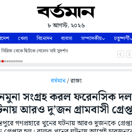
৮ আগস্ট, ২০২৬
িদেশ
খেলা
বিনোদন
ব্যবসা
সম্পাদকীয়
চতুষ্পর্ণী
্ট সিরিজ থেকে ছিটকে গেলেন সাই সুদর্শন
বর্তমান
/ রাজ্য
রে নমুনা সংগ্রহ করল ফরেনসিক দ
নায় আরও দু’জন গ্রামবাসী গ্রেপ্
চিন্তপুরে গণপ্রহারে খুনের ঘটনায় আরও দুজনকে গ্রেপ
গ্রেপ্তার হল। বালক খুনের ঘটনায় আগেই চারজনকে 