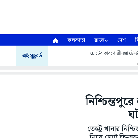
কলকাতা
রাজ্য
দেশ
ব
চোটের কারণে শ্রীলঙ্কা টেস
এই মুহূর্তে
নিশ্চিন্তপু
ঘট
তেহট্ট থানার নিশ্
নিয়ে মোট তিনজন 