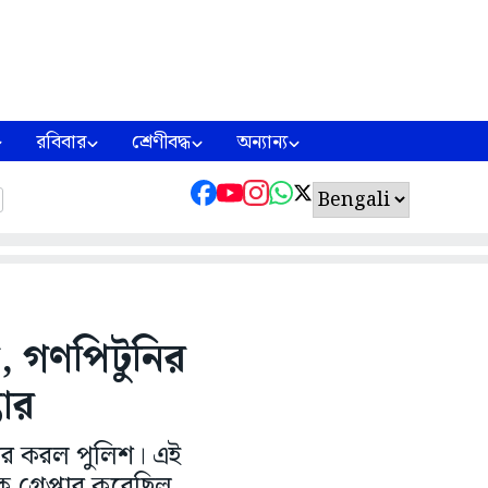
রবিবার
শ্রেণীবদ্ধ
অন্যান্য
ল, গণপিটুনির
তার
্তার করল পুলিশ। এই
গ্রেপ্তার করেছিল