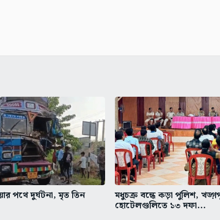
র পথে দুর্ঘটনা, মৃত তিন
মধুচক্র বন্ধে কড়া পুলিশ, খড়্গ
হোটেলগুলিতে ১৩ দফা...