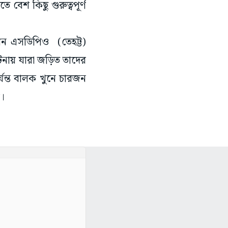
করেন এসডিপিও (তেহট্ট)
ায় যারা জড়িত তাদের
্যন্ত বালক খুনে চারজন
ল।