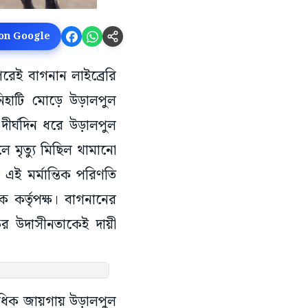
 on Google
পরেই বাগনান লাইব্রেরি
িহাটি মোড়ে উড়ালপুল
দীর্ঘদিন ধরে উড়ালপুল
মৃত্যু মিছিল থামানো
এই মর্মান্তিক পরিণতি
কর্তৃপক্ষ। বাগনানের
ের উদাসীনতাকেই দায়ী
াধিক জায়গায় উড়ালপুল