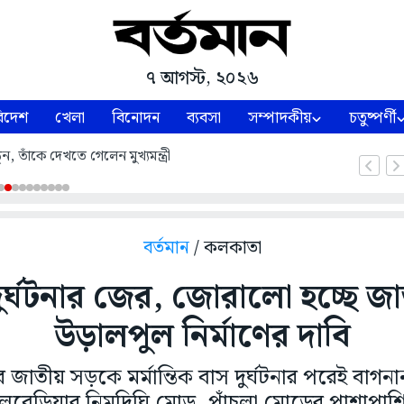
৭ আগস্ট, ২০২৬
িদেশ
খেলা
বিনোদন
ব্যবসা
সম্পাদকীয়
চতুষ্পর্ণী
ন, তাঁকে দেখতে গেলেন মুখ্যমন্ত্রী
বর্তমান
/ কলকাতা
ুর্ঘটনার জের, জোরালো হচ্ছে 
উড়ালপুল নির্মাণের দাবি
র জাতীয় সড়কে মর্মান্তিক বাস দুর্ঘটনার পরেই বাগনা
বেড়িয়ার নিমদিঘি মোড়, পাঁচলা মোড়ের পাশাপাশি