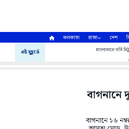
কলকাতা
রাজ্য
দেশ
ব
হাসপাতালে ভর্তি মিঠু
এই মুহূর্তে
বাগনানে দ
বাগনানে ১৬ নম্ব
আমতা মোড়, উলু