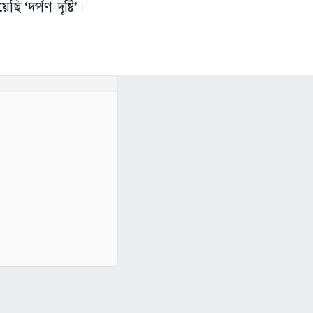
 ‘দর্পণ-দৃষ্টি’।