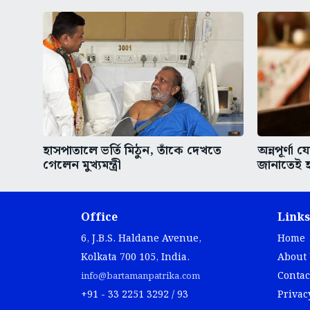
হাসপাতালে ভর্তি মিঠুন, তাঁকে দেখতে
অন্নপূর্ণা
গেলেন মুখ্যমন্ত্রী
জানাতেই হ
Office
Links
6, J.B.S. Haldane Avenue,
Home
Kolkata 700 105, India.
About
Contac
info@bartamanpatrika.com
+91 - 33 2251 3292 / 93
Privac