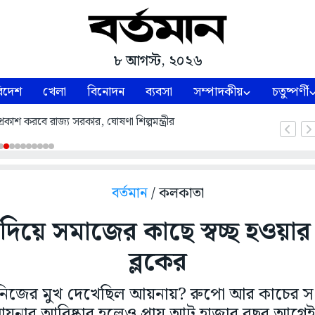
৮ আগস্ট, ২০২৬
িদেশ
খেলা
বিনোদন
ব্যবসা
সম্পাদকীয়
চতুষ্পর্ণী
্রকাশ করবে রাজ্য সরকার, ঘোষণা শিল্পমন্ত্রীর
বর্তমান
/ কলকাতা
টি’ দিয়ে সমাজের কাছে স্বচ্ছ হওয়ার
ব্লকের
ে নিজের মুখ দেখেছিল আয়নায়? রুপো আর কাচের স
়নার আবিষ্কার হলেও প্রায় আট হাজার বছর আগেই 