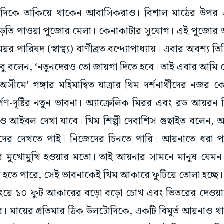
দিকে তাকিয়ে থাকেন আবাসিকরাও। বিশাল মাঠের উপর এ
ে বাড়তি পাওয়া পুজোর মেলা। কেনাকাটার সুযোগ। এই পুজোর অ
 পারিষদ (স্বাস্থ্য) বাণীব্রত বন্দ্যোপাধ্যায়। এবার অবশ্য তি
তবাবু বলেন, ‘নতুনদেরও তো জায়গা দিতে হবে। তাই এবার আমি 
মে’ গঙ্গার মহিমান্বিত যাত্রার থিম দর্শনার্থীদের নজ
্পণ-দৃষ্টির নতুন ভাবনা। অ্যাক্রেলিক মিরর এবং রড আয়রন দ
 আইবল দেখা যাবে। থিম শিল্পী দেবাশিস গুছাইত বলেন, আয়
দের দেখতে পাই। নিজেদের চিনতে পারি। আয়নাতে ধরা পড়ে
 মুখোমুখি হওয়ার মতো। তাই আয়নার সামনে মানুষ যেমন স
চ্ছ হতে পারে, সেই ভাবনাকেই থিম আকারে ফুটিয়ে তোলা হচ্ছে
লিংয়ে ১০ ফুট আকারের বড়ো বড়ো চোখ এবং ভিতরের দেওয়া
 মায়ের প্রতিমার ঠিক উলটোদিকে, একটি বিমূর্ত আয়নাও থ