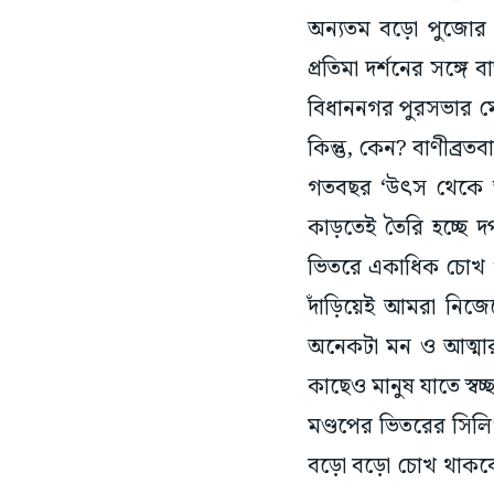
অন্যতম বড়ো পুজোর 
প্রতিমা দর্শনের সঙ্গ
বিধাননগর পুরসভার মেয়র
কিন্তু, কেন? বাণীব্র
গতবছর ‘উৎস থেকে অসী
কাড়তেই তৈরি হচ্ছে দর
ভিতরে একাধিক চোখ ও
দাঁড়িয়েই আমরা নিজে
অনেকটা মন ও আত্মার
কাছেও মানুষ যাতে স্ব
মণ্ডপের ভিতরের সি
বড়ো বড়ো চোখ থাকবে।