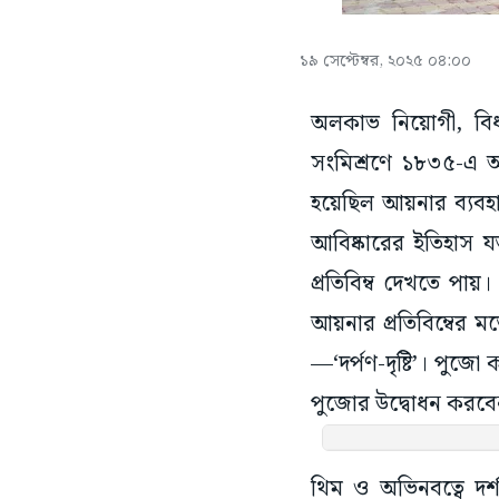
১৯ সেপ্টেম্বর, ২০২৫ ০৪:০০
অলকাভ নিয়োগী, বি
সংমিশ্রণে ১৮৩৫-এ আ
হয়েছিল আয়নার ব্যবহ
আবিষ্কারের ইতিহাস য
প্রতিবিম্ব দেখতে প
আয়নার প্রতিবিম্বের ম
—‘দর্পণ-দৃষ্টি’। পুজো
পুজোর উদ্বোধন করবে
থিম ও অভিনবত্বে দর