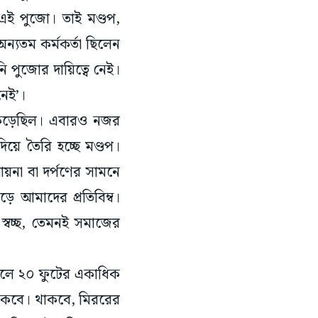
ই পুজো। তাই মণ্ডপ,
ন্যতম কর্মকর্তা ছিলেন
নি পুজোর দায়িত্বে নেই।
নেই’।
র কেড়েছিল। এবারও নজর
িয়ে তৈরি হচ্ছে মণ্ডপ।
না বা দর্পণের সামনে
 আমাদের প্রতিবিম্ব।
্বচ্ছ, তেমনই সমাজের
।
লে ২০ ফুটের একাধিক
াকবে। থাকবে, মিররের