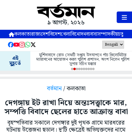
৯ আগস্ট, ২০২৬
কলকাতা
রাজ্য
দেশ
বিদেশ
খেলা
বিনোদন
ব্যবসা
সম্পাদকীয়
চতুষ্পর্ণ
মুর্শিদাবাদে রোড সেফটি সপ্তাহ উদযাপনে পাঁচ কিলোমিটার
এই
ম্যারাথনের আয়োজন করল পুলিশ প্রশাসন, অংশ নিলেন পুলিশ
মুহূর্তে
সুপার সচিন মক্কার
বর্তমান
/ কলকাতা
দেগঙ্গায় ইট রাখা নিয়ে অন্তঃসত্ত্বাকে মার,
সম্পত্তি বিবাদে ছেলের হাতে আক্রান্ত বাবা
বৃহস্পতিবার সকালে দেগঙ্গার দুই পৃথক গ্রামে মারধরের
ঘটনায় উত্তেজনা ছড়াল। দু’টি ক্ষেত্রেই অভিযুক্তদের নামে