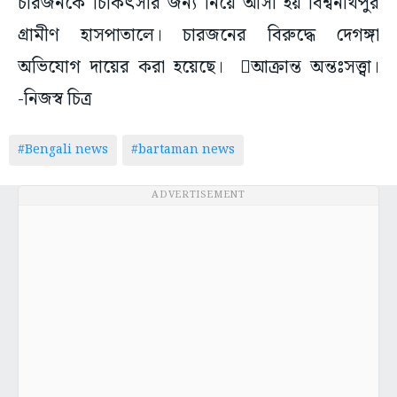
চারজনকে চিকিৎসার জন্য নিয়ে আসা হয় বিশ্বনাথপুর
গ্ৰামীণ হাসপাতালে। চারজনের বিরুদ্ধে দেগঙ্গা
অভিযোগ দায়ের করা হয়েছে। আক্রান্ত অন্তঃসত্ত্বা।
-নিজস্ব চিত্র
#Bengali news
#bartaman news
ADVERTISEMENT