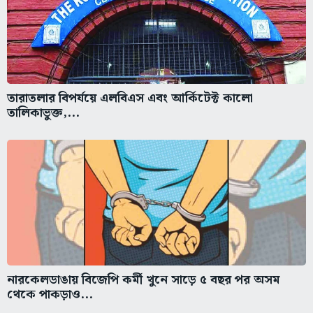
তারাতলার বিপর্যয়ে এলবিএস এবং আর্কিটেক্ট কালো
তালিকাভুক্ত,...
নারকেলডাঙায় বিজেপি কর্মী খুনে সাড়ে ৫ বছর পর অসম
থেকে পাকড়াও...