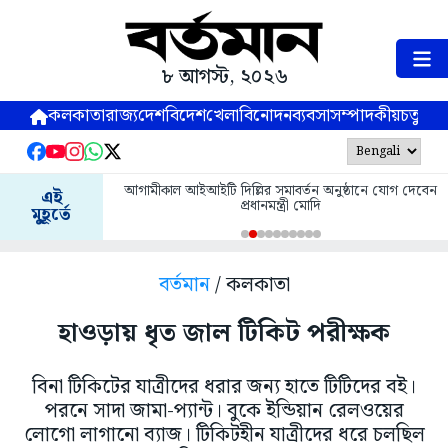
৮ আগস্ট, ২০২৬
কলকাতা
রাজ্য
দেশ
বিদেশ
খেলা
বিনোদন
ব্যবসা
সম্পাদকীয়
চতুষ্পর্ণ
আগামীকাল আইআইটি দিল্লির সমাবর্তন অনুষ্ঠানে যোগ দেবেন
এই
প্রধানমন্ত্রী মোদি
মুহূর্তে
বর্তমান
/ কলকাতা
হাওড়ায় ধৃত জাল টিকিট পরীক্ষক
বিনা টিকিটের যাত্রীদের ধরার জন্য হাতে টিটিদের বই।
পরনে সাদা জামা-প্যান্ট। বুকে ইন্ডিয়ান রেলওয়ের
লোগো লাগানো ব্যাজ। টিকিটহীন যাত্রীদের ধরে চলছিল