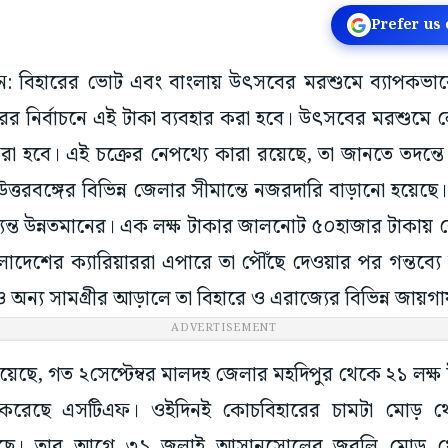
Prefer us
্ধমান: বিহারের ভোট এবং বাংলায় উৎসবের মরশুমে ব্যাপকভ
ের নির্বাচনে এই টাকা ব্যবহার করা হবে। উৎসবের মরশুম
করা হবে। এই চক্রের নেপথ্যে কারা রয়েছে, তা জানতে তদন্তে
হ উত্তরবঙ্গের বিভিন্ন জেলার সীমান্তে নজরদারি বাড়ানো হয়ে
ন্ত উন্নতমানের। এক লক্ষ টাকার জালনোট ৫০হাজার টাকায় 
াদেশের ক্যারিয়াররা এপারে তা পৌঁছে দেওয়ার পর গন্তব্যে
্য সামগ্রীর আড়ালে তা বিহারে ও এরাজ্যের বিভিন্ন জায়গায় 
ADVERTISEMENT
 গিয়েছে, গত ২সেপ্টেম্বর মালদহ জেলার মহদিপুর থেকে ২১ লক্
তার করেছে এসটিএফ। ওইদিনই কোচবিহারের চামটা মোড়
েছে। তার আগে ৩১ জুলাই আসানসোলের জুবলি মোড় 