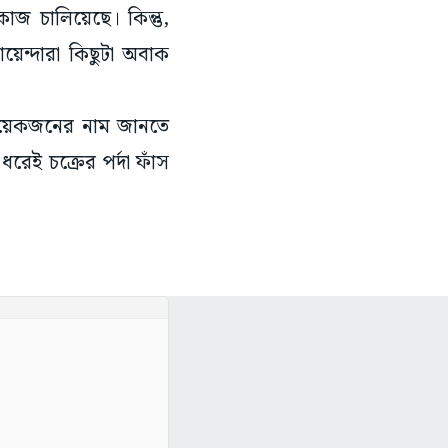
াজ চালিয়েছে। কিন্তু,
য়েন্দারা কিছুটা অবাক
 কয়েকজনের নাম জানতে
রেই চক্রের পর্দা ফাঁস