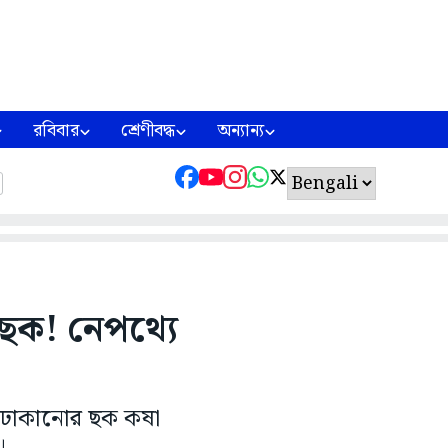
রবিবার
শ্রেণীবদ্ধ
অন্যান্য
ছক! নেপথ্যে
ঢোকানোর ছক কষা
।