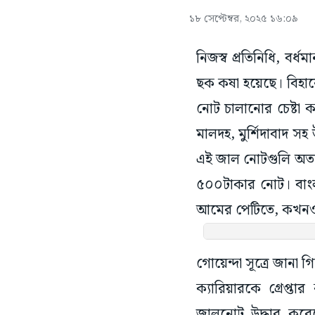
১৮ সেপ্টেম্বর, ২০২৫ ১৬:০৯
নিজস্ব প্রতিনিধি, বর
ছক কষা হয়েছে। বিহার
নোট চালানোর চেষ্টা 
মালদহ, মুর্শিদাবাদ স
এই জাল নোটগুলি অত্য
৫০০টাকার নোট। বাংল
আমের পেটিতে, কখনও অন
গোয়েন্দা সূত্রে জানা
ক্যারিয়ারকে গ্রেপ্
জালনোট উদ্ধার কর