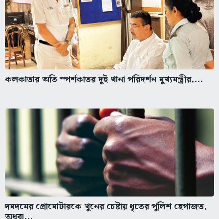
কলকাতার অতি স্পর্শকাতর দুই থানা পরিদর্শন মুখ্যমন্ত্রীর,...
দমদমের প্রোমোটারকে খুনের চেষ্টায় ধৃতের পুলিশ হেপাজত,
অধরা...