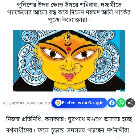
পুলিশের উপর ক্ষোভ উগরে শনিবার, পঞ্চমীতে
প্যান্ডেলের আলো বন্ধ করে দিলেন মহম্মদ আলি পার্কের
পুজো উদ্যোক্তারা।
২৮ সেপ্টেম্বর, ২০২৫ ০৪:০০
Prefer us on Google
নিজস্ব প্রতিনিধি, কলকাতা: ঘুরপথে মণ্ডপে আসতে হচ্ছে
দর্শনার্থীদের। ফলে চূড়ান্ত সমস্যায় পড়ছেন দর্শনার্থীরা।