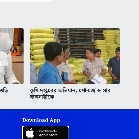
গুড়ি
কৃষি দপ্তরের অভিযান, শোকজ ৬ সার
ব্যবসায়ীকে
Download App