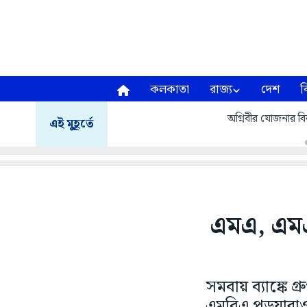
কলকাতা
রাজ্য
দেশ
ব
অগ্নিবীর যোজনার বির
এই মুহূর্তে
এমএ, এমএস
সমবায় ব্যাঙ্কে
এমবিএ পড়ুয়ারাও।