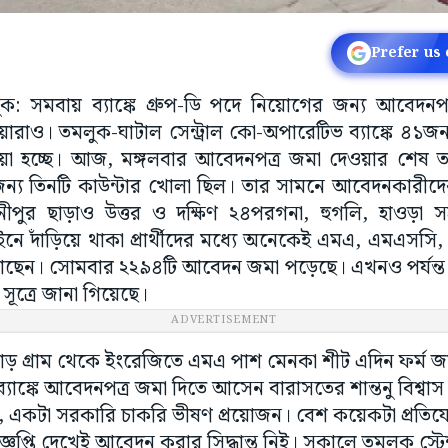
Prefer us
মলুক: সমবায় ব্যাঙ্কে গ্রুপ-ডি পদে নিয়োগের জন্য আবেদনপ
াও। তমলুক-ঘাটাল সেন্ট্রাল কো-অপারেটিভ ব্যাঙ্কে ৪১জন 
া হচ্ছে। আজ, মঙ্গলবার আবেদনপত্র জমা দেওয়ার শেষ তার
্য তিনটি কাউন্টার খোলা ছিল। তার সামনে আবেদনকারীদের
নীপুর ছাড়াও উত্তর ও দক্ষিণ ২৪পরগনা, হুগলি, হাওড়া স
। লাইনে দাঁড়িয়ে থাকা প্রার্থীদের মধ্যে অনেকেই এমএ, এমএস
আছেন। সোমবার ২২৯৪টি আবেদন জমা পড়েছে। এখনও পর্যন
 সূত্রে জানা গিয়েছে।
ADVERTISEMENT
চাড় গ্রাম থেকে ইংরেজিতে এমএ পাশ মেনকা শীট এদিন ফর্ম
যাঙ্কে আবেদনপত্র জমা দিতে আসেন বারাসতের শান্তনু বিশ্বাস।
লেন, একটা সরকারি চাকরি ভীষণ প্রয়োজন। বেশ কয়েকটা প্রতিয
বিজ্ঞপ্তি দেখেই আবেদন করার সিদ্ধান্ত নিই। সকালে তমলুক স্