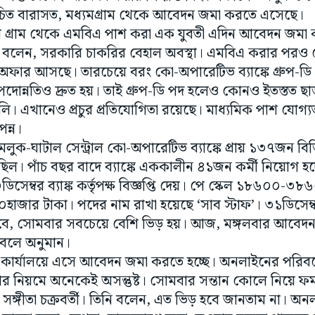
িত বারাসত, মধ্যমগ্রাম থেকে আবেদন জমা করতে এসেছে।
রপুর গ্রাম থেকে এমবিএ পাশ করা এক যুবতী এদিন আবেদন জম
বলেন, সরকারি চাকরির বেহাল অবস্থা। এমবিএ করার পরও বে
 অফার আসছে। তারচেয়ে বরং কো-অপারেটিভ ব্যাঙ্কে গ্রুপ-
দোন্নতিও দ্রুত হয়। তাই গ্রুপ-ডি পদ হলেও কোনও ইতস্তত 
ফেলি। এখানেও প্রচুর প্রতিযোগিতা রয়েছে। মাধ্যমিক পাশ যোগ
ন্ন।
-ঘাটাল সেন্ট্রাল কো-অপারেটিভ ব্যাঙ্কে প্রায় ১৩৭জন বিভিন্
িল। পাঁচ বছর বাদে ব্যাঙ্কে এককালীন ৪১জন কর্মী নিয়োগ হচ্
েম্বর ব্যাঙ্ক কর্তৃপক্ষ বিজ্ঞপ্তি দেয়। পে স্কেল ১৮৬০০-৩৮
৩০হাজার টাকা। পদের নাম রাখা হয়েছে ‘সাব স্টাফ’। ৩১ডিসে
তবে, সোমবার সবচেয়ে বেশি ভিড় হয়। আজ, মঙ্গলবার আবেদ
 বলে অনুমান।
ধান কার্যালয়ে এসে আবেদন জমা করতে হচ্ছে। অনলাইনের পরিব
নিয়মে অনেকেই অসন্তুষ্ট। সোমবার সন্তান কোলে নিয়ে ফর্
 সঙ্গীতা চক্রবর্তী। তিনি বলেন, এত ভিড় হবে জানতাম না। 