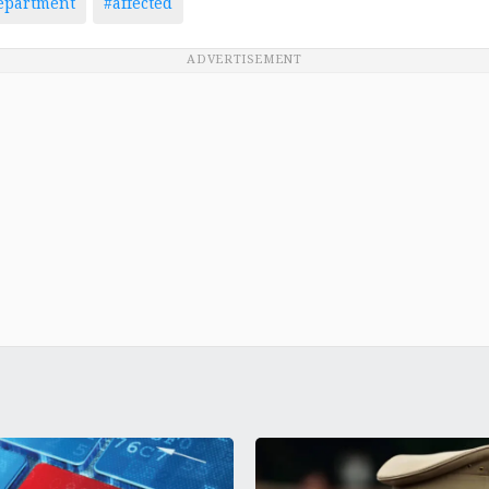
department
#affected
ADVERTISEMENT