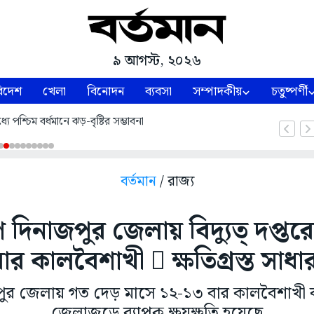
৯ আগস্ট, ২০২৬
িদেশ
খেলা
বিনোদন
ব্যবসা
সম্পাদকীয়
চতুষ্পর্ণী
ে পশ্চিম বর্ধমানে ঝড়-বৃষ্টির সম্ভাবনা
বর্তমান
/ রাজ্য
 দিনাজপুর জেলায় বিদ্যুত্ দপ্তর
ার কালবৈশাখী  ক্ষতিগ্রস্ত সাধ
জপুর জেলায় গত দেড় মাসে ১২-১৩ বার কালবৈশাখী 
জেলাজুড়ে ব্যাপক ক্ষয়ক্ষতি হয়েছে