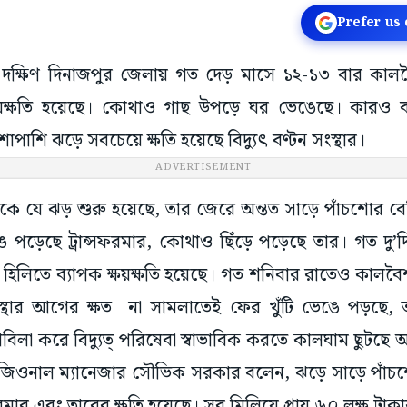
Prefer us
ট: দক্ষিণ দিনাজপুর জেলায় গত দেড় মাসে ১২-১৩ বার কাল
ষয়ক্ষতি হয়েছে। কোথাও গাছ উপড়ে ঘর ভেঙেছে। কারও ব
াপাশি ঝড়ে সবচেয়ে ক্ষতি হয়েছে বিদ্যুৎ বণ্টন সংস্থার।
ADVERTISEMENT
ে যে ঝড় শুরু হয়েছে, তার জেরে অন্তত সাড়ে পাঁচশোর বেশি 
 পড়েছে ট্রান্সফরমার, কোথাও ছিঁড়ে পড়েছে তার। গত দ
, হিলিতে ব্যাপক ক্ষয়ক্ষতি হয়েছে। গত শনিবার রাতেও কালবৈ
সংস্থার আগের ক্ষত না সামলাতেই ফের খুঁটি ভেঙে পড়ছে, ত
োকাবিলা করে বিদ্যুত্ পরিষেবা স্বাভাবিক করতে কালঘাম ছুটছে
 রিজিওনাল ম্যানেজার সৌভিক সরকার বলেন, ঝড়ে সাড়ে পাঁচশো
্সফরমার এবং তারের ক্ষতি হয়েছে। সব মিলিয়ে প্রায় ৬০ লক্ষ টাক