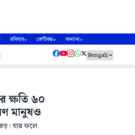
রবিবার
শ্রেণীবদ্ধ
অন্যান্য
ের ক্ষতি ৬০
ারণ মানুষও
ঝড়। যার ফলে