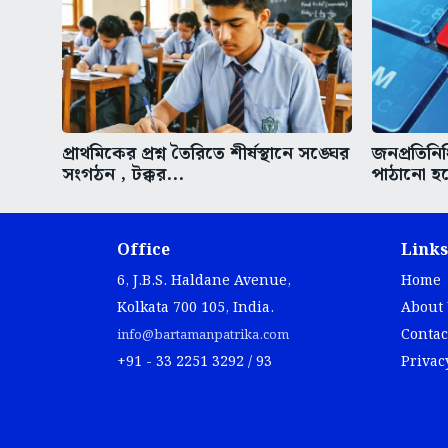
প্রাথমিকের প্রশ্ন তৈরিতে শীর্ষস্থানে সঙ্ঘের
জনপ্রতিনি
সংগঠন , টক্কর...
পাঠানো হচ্
Office
Links
6, J.B.S. Haldane Avenue,
Home
Kolkata 700 105, India.
About
Contac
info@bartamanpatrika.com
+91 - 33 2251 3292 / 93
Privac