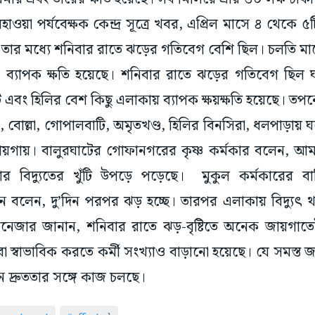
াওয়া পর্যবেক্ষক কেন্দ্র সূত্রে খবর, এপ্রিল মাসে ৪ থেকে ৫
। তার মধ্যে শনিবার রাতে ঝড়ের গতিবেগ বেশি ছিল। চলতি ম
ে ব্যাপক ক্ষতি হয়েছে। শনিবার রাতে ঝড়ের গতিবেগ ছিল
এবং হিলির বেশ কিছু এলাকায় ব্যাপক ক্ষয়ক্ষতি হয়েছে। ত
 বোল্লা, গোপালবাটি, অমৃতখণ্ড, হিলির বিনসিরা, ধলপাড়ায় 
য়গায়। বালুরঘাটের গোফানগরের কৃষ্ণ কর্মকার বলেন, আম
র বিদ্যুতের খুঁটি উপড়ে পড়েছে। মুকুল কর্মকারের বাড়ি
মন বলেন, দু’দিন পরপর ঝড় হচ্ছে। তারপর এলাকায় বিদ্যুৎ থ
ানেজার জানান, শনিবার রাতে ঝড়-বৃষ্টিতে অনেক জায়গাতেই 
েবা স্বাভাবিক করতে কর্মী সংখ্যাও বাড়ানো হয়েছে। যে সমস্ত
নে দ্রুততার সঙ্গে কাজ চলছে।