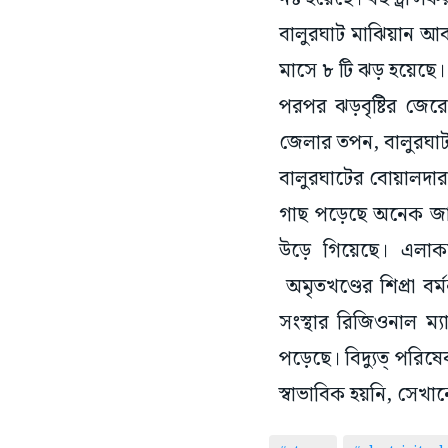
বালুরঘাট মাঝিয়ান আবহ
মাসে ৮ টি ঝড় হয়েছে
পরপর ঝড়বৃষ্টির জের
জেলার তপন, বালুরঘাট 
বালুরঘাটের বোয়ালদার,
গাছ পড়েছে অনেক জা
উড়ে গিয়েছে। এলাকা
অমৃতখণ্ডের শিপ্রা বর্
সংস্থার রিজিওনাল ম্য
পড়েছে। বিদ্যুত্ পরিষ
স্বাভাবিক হয়নি, সেখা