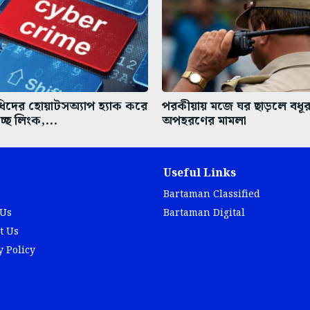
ধিদের হোয়াটসঅ্যাপ হ্যাক করে
পরকীয়ায় মজে ঘর ছাড়লে বধূর
ছে লিংক,...
অপহরণের মামলা
Useful Links
Bartaman Classified
 Us
Bartaman Digital
t Us
y Policy