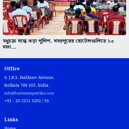
মধুচক্র বন্ধে কড়া পুলিশ, খড়্গপুরের হোটেলগুলিতে ১৩
দফা...
Office
6, J.B.S. Haldane Avenue,
Kolkata 700 105, India.
info@bartamanpatrika.com
+91 - 33 2251 3292 / 93
Links
Home