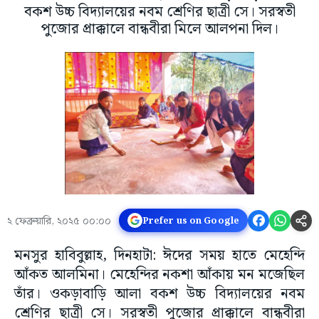
বকশ উচ্চ বিদ্যালয়ের নবম শ্রেণির ছাত্রী সে। সরস্বতী
পুজোর প্রাক্কালে বান্ধবীরা মিলে আলপনা দিল।
২ ফেব্রুয়ারি, ২০২৫ ০০:০০
Prefer us on Google
মনসুর হাবিবুল্লাহ, দিনহাটা: ঈদের সময় হাতে মেহেন্দি
আঁকত আলমিনা। মেহেন্দির নকশা আঁকায় মন মজেছিল
তাঁর। ওকড়াবাড়ি আলা বকশ উচ্চ বিদ্যালয়ের নবম
শ্রেণির ছাত্রী সে। সরস্বতী পুজোর প্রাক্কালে বান্ধবীরা