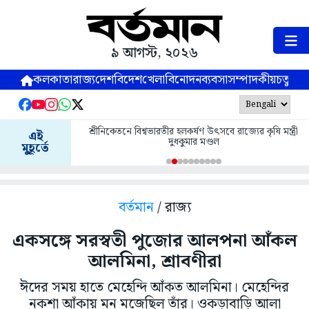
৯ আগস্ট, ২০২৬
কলকাতা
রাজ্য
দেশ
বিদেশ
খেলা
বিনোদন
ব্যবসা
সম্পাদকীয়
চতুষ্পর্ণ
শ্রীনিকেতনে বিশ্বভারতীর হলকর্ষণ উৎসবে রাজ্যের কৃষি মন্ত্রী
এই
দুধকুমার মণ্ডল
মুহূর্তে
বর্তমান
/ রাজ্য
একসঙ্গে সরস্বতী পুজোর আলপনা আঁকল
আলমিনা, শ্রাবণীরা
ঈদের সময় হাতে মেহেন্দি আঁকত আলমিনা। মেহেন্দির
নকশা আঁকায় মন মজেছিল তাঁর। ওকড়াবাড়ি আলা