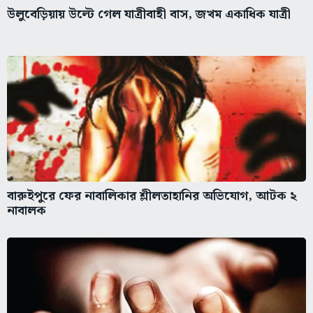
উলুবেড়িয়ায় উল্টে গেল যাত্রীবাহী বাস, জখম একাধিক যাত্রী
বারুইপুরে ফের নাবালিকার শ্লীলতাহানির অভিযোগ, আটক ২
নাবালক