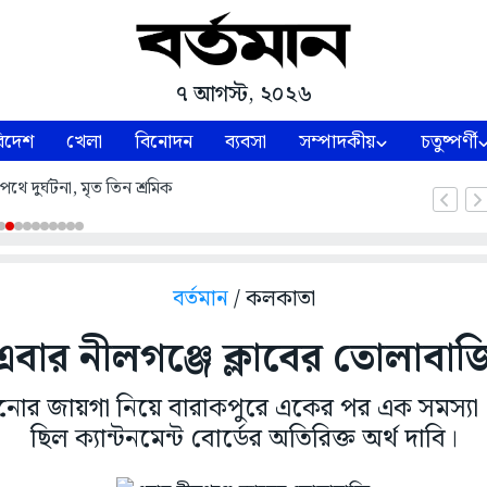
৭ আগস্ট, ২০২৬
িদেশ
খেলা
বিনোদন
ব্যবসা
সম্পাদকীয়
চতুষ্পর্ণী
থে দুর্ঘটনা, মৃত তিন শ্রমিক
বর্তমান
/ কলকাতা
এবার নীলগঞ্জে ক্লাবের তোলাবাজ
নোর জায়গা নিয়ে বারাকপুরে একের পর এক সমস্যা 
ছিল ক্যান্টনমেন্ট বোর্ডের অতিরিক্ত অর্থ দাবি।