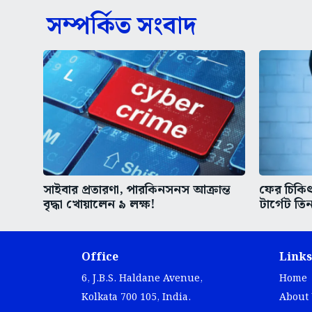
সম্পর্কিত সংবাদ
সাইবার প্রতারণা, পারকিনসনস আক্রান্ত
ফের চিকিৎস
বৃদ্ধা খোয়ালেন ৯ লক্ষ!
টার্গেট তিন
Office
Links
6, J.B.S. Haldane Avenue,
Home
Kolkata 700 105, India.
About