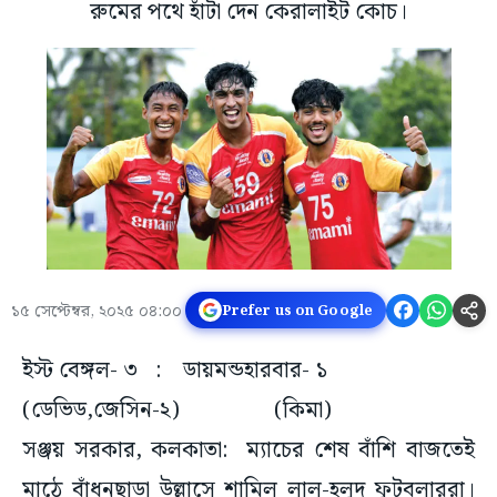
রুমের পথে হাঁটা দেন কেরালাইট কোচ।
১৫ সেপ্টেম্বর, ২০২৫ ০৪:০০
Prefer us on Google
ইস্ট বেঙ্গল- ৩ : ডায়মন্ডহারবার- ১
(ডেভিড,জেসিন-২) (কিমা)
সঞ্জয় সরকার, কলকাতা: ম্যাচের শেষ বাঁশি বাজতেই
মাঠে বাঁধনছাড়া উল্লাসে শামিল লাল-হলুদ ফুটবলাররা।