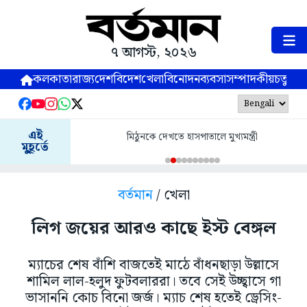
৭ আগস্ট, ২০২৬
কলকাতা
রাজ্য
দেশ
বিদেশ
খেলা
বিনোদন
ব্যবসা
সম্পাদকীয়
চতুষ্পর্ণ
এই
মিঠুনকে দেখতে হাসপাতালে মুখ্যমন্ত্রী
মুহূর্তে
বর্তমান
/ খেলা
লিগ জয়ের আরও কাছে ইস্ট বেঙ্গল
ম্যাচের শেষ বাঁশি বাজতেই মাঠে বাঁধনছাড়া উল্লাসে
শামিল লাল-হলুদ ফুটবলাররা। তবে সেই উচ্ছ্বাসে গা
ভাসাননি কোচ বিনো জর্জ। ম্যাচ শেষ হতেই ড্রেসিং-