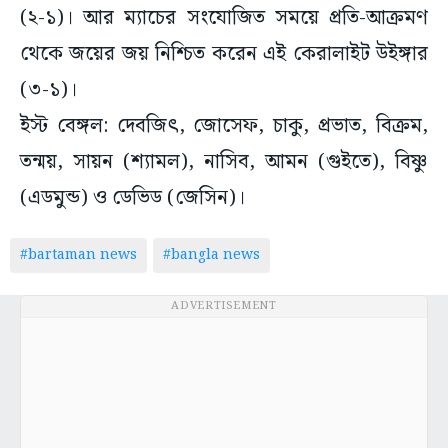
(২-১)। আর ম্যাচের সংযোজিত সময়ে প্রতি-আক্রমণ
থেকে জয়ের জয় নিশ্চিত করেন এই কেরালাইট উইঙ্গার
(৩-১)।
ইস্ট বেঙ্গল: দেবজিৎ, জোসেফ, চাকু, প্রভাত, বিক্রম,
তন্ময়, সায়ন (শ্যামল), নাসিব, আমন (গুইতে), বিষ্ণু
(এডমুন্ড) ও ডেভিড (জেসিন)।
#bartaman news
#bangla news
ADVERTISEMENT