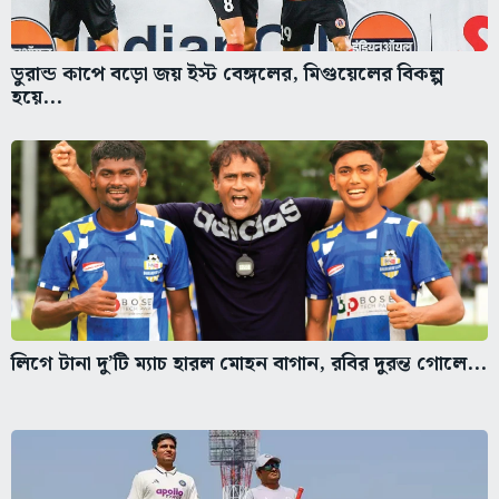
ডুরান্ড কাপে বড়ো জয় ইস্ট বেঙ্গলের, মিগুয়েলের বিকল্প
হয়ে...
লিগে টানা দু’টি ম্যাচ হারল মোহন বাগান, রবির দুরন্ত গোলে...