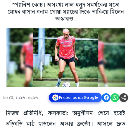
স্প্যানিশ কোচ। অসংখ্য লাল-হলুদ সমর্থকের মতো
মোহন বাগান বনাম গোয়া ম্যাচের দিকে তাকিয়ে ছিলেন
অস্কারও।
১০ মে, ২০২৬ ০৬:২৬
Prefer us on Google
নিজস্ব প্রতিনিধি, কলকাতা: অনুশীলন শেষে হতেই
তড়িঘড়ি মাঠ ছাড়লেন অস্কার ব্রুজোঁ। আসলে দ্রুত