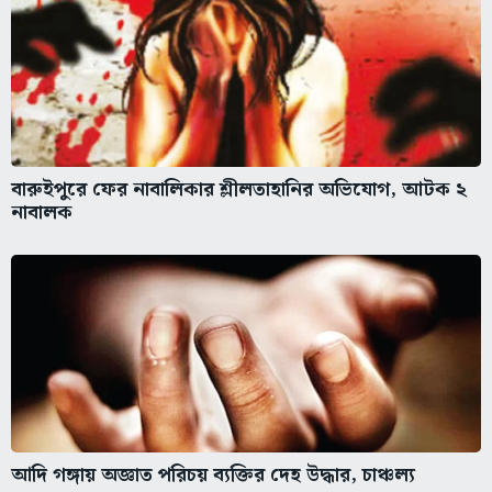
বারুইপুরে ফের নাবালিকার শ্লীলতাহানির অভিযোগ, আটক ২
নাবালক
আদি গঙ্গায় অজ্ঞাত পরিচয় ব্যক্তির দেহ উদ্ধার, চাঞ্চল্য