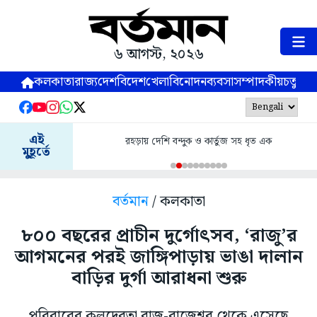
৬ আগস্ট, ২০২৬
কলকাতা
রাজ্য
দেশ
বিদেশ
খেলা
বিনোদন
ব্যবসা
সম্পাদকীয়
চতুষ্পর্ণ
এই
রহড়ায় দেশি বন্দুক ও কার্তুজ সহ ধৃত এক
মুহূর্তে
বর্তমান
/ কলকাতা
৮০০ বছরের প্রাচীন দুর্গোৎসব, ‘রাজু’র
আগমনের পরই জাঙ্গিপাড়ায় ভাঙা দালান
বাড়ির দুর্গা আরাধনা শুরু
পরিবারের কুলদেবতা রাজ-রাজেশ্বর থেকে এসেছে