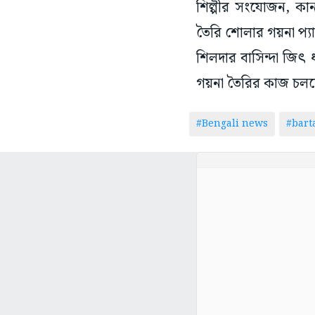
শিল্পীর সংযোজন, কা
তৈরি শোলার গয়না প্যা
শিলদার বাসিন্দা জিৎ
গয়না তৈরির কাজ চলছে
#Bengali news
#bar