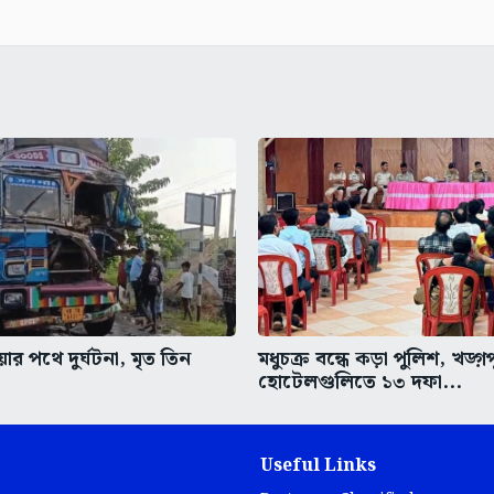
র পথে দুর্ঘটনা, মৃত তিন
মধুচক্র বন্ধে কড়া পুলিশ, খড়্গ
হোটেলগুলিতে ১৩ দফা...
Useful Links