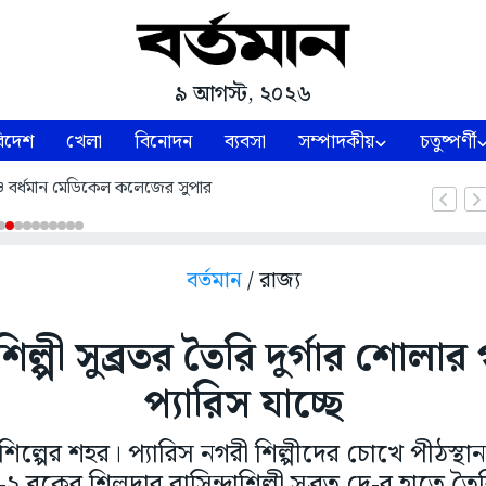
৯ আগস্ট, ২০২৬
িদেশ
খেলা
বিনোদন
ব্যবসা
সম্পাদকীয়
চতুষ্পর্ণী
বর্ধমান মেডিকেল কলেজের সুপার
বর্তমান
/ রাজ্য
িল্পী সুব্রতর তৈরি দুর্গার শোলার
প্যারিস যাচ্ছে
 শিল্পের শহর। প্যারিস নগরী শিল্পীদের চোখে পীঠস্থ
-২ ব্লকের শিলদার বাসিন্দাশিল্পী সুব্রত দে-র হাতে ত