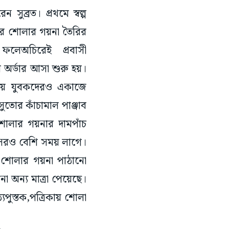
ুব্রত। প্রথমে স্বল্প
িমার শোলার গয়না তৈরির
। ফলেঅচিরেই প্রবাসী
র্ডার আসা শুরু হয়।
নীয় যুবকদেরও একাজে
ুতোর কাঁচামাল পাঞ্জাব
োলার গয়নার দামপাঁচ
সেরও বেশি সময় লাগে।
রি শোলার গয়না পাঠানো
না অন্য মাত্রা পেয়েছে।
পুস্তক,পত্রিকায় শোলা