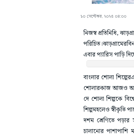
১০ সেপ্টেম্বর, ২০২৫ ০৪:০০
নিজস্ব প্রতিনিধি, ঝাড়
পরিচিত।ঝাড়গ্ৰামেরবিন
এবার প্যারিস পাড়ি দিচ
বাংলার শোলা শিল্পেরএ
শোলারকাজ আজও অন্ত্যজ
দে শোলা শিল্পকে বিশ্
শিল্পমহলেও স্বীকৃতি পা
দশম শ্রেণিতে পড়ার 
চালানোর পাশাপাশি মা