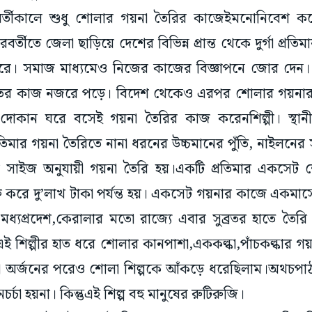
তীকালে শুধু শোলার গয়না তৈরির কাজেইমনোনিবেশ করেন স
র্তীতে জেলা ছাড়িয়ে দেশের বিভিন্ন প্রান্ত থেকে দুর্গা প্রত
রে। সমাজ মাধ্যমেও নিজের কাজের বিজ্ঞাপনে জোর দেন
্রতর কাজ নজরে পড়ে। বিদেশ থেকেও এরপর শোলার গয়নার অ
 দোকান ঘরে বসেই গয়না তৈরির কাজ করেনশিল্পী। স্থা
মার গয়না তৈরিতে নানা ধরনের উচ্চমানের পুঁতি, নাইলনের স
 সাইজ অনুযায়ী গয়না তৈরি হয়।একটি প্রতিমার একসেট শ
ু করে দু’লাখ টাকা পর্যন্ত হয়। একসেট গয়নার কাজে একমা
দেশ, মধ্যপ্রদেশ,কেরালার মতো রাজ্যে এবার সুব্রতর হাতে তৈ
এই শিল্পীর হাত ধরে শোলার কানপাশা,এককল্কা,পাঁচকল্কার গয়
ক্ষা অর্জনের পরেও শোলা শিল্পকে আঁকড়ে ধরেছিলাম।অথচপাঠ্য
র্চা হয়না। কিন্তুএই শিল্প বহু মানুষের রুটিরুজি।