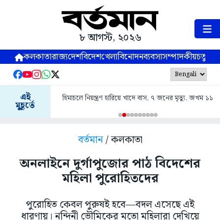
৮ আগস্ট, ২০২৬
কলকাতা
রাজ্য
দেশ
বিদেশ
খেলা
বিনোদন
ব্যবসা
সম্পাদকীয়
চতুষ্পর্ণ
এই
হিমাচলে নিয়ন্ত্রণ হারিয়ে খাদে বাস, ৭ জনের মৃত্যু, জখম ১১
মুহূর্তে
বর্তমান
/ কলকাতা
অনলাইনে দুর্গাপুজোর পাঠ বিদেশের
মহিলা পুরোহিতদের
পুরোহিত কেবল পুরুষই হবে—বদল এসেছে এই
ধারণায়। নন্দিনী ভৌমিকের মতো মহিলারা দেখিয়ে