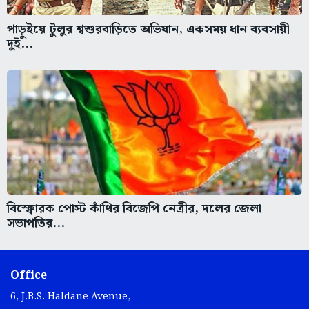
পাড়ুইয়ে টুলুর শ্বশুরবাড়িতে অভিযান, একসময় ধান ব্যবসায়ী
দুই...
বিস্ফোরক পোস্ট কাঁথির বিজেপি নেত্রীর, দলের জেলা
সভাপতির...
Office
6, J.B.S. Haldane Avenue,