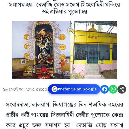
সমাগম হয়। নেতাজি মোড় সংলগ্ন সিংহবাহিনী মন্দিরে
ওই প্রতিমার পুজো হয়
১৯ সেপ্টেম্বর, ২০২৫ ০৪:০০
Prefer us on Google
সংবাদদাতা, লালবাগ: জিয়াগঞ্জের তিন শতাধিক বছরের
প্রাচীন কষ্টি পাথরের সিংহবাহিনী দেবীর পুজোকে কেন্দ্র
করে প্রচুর ভক্ত সমাগম হয়। নেতাজি মোড় সংলগ্ন