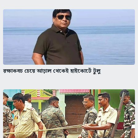
রক্ষাকবচ চেয়ে আড়াল থেকেই হাইকোর্টে টুলু