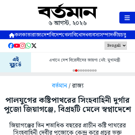
৬ আগস্ট, ২০২৬
কলকাতা
রাজ্য
দেশ
বিদেশ
খেলা
বিনোদন
ব্যবসা
সম্পাদকীয়
চতুষ্পর্ণ
এই
এখানে দেশ বিরোধীদের জায়গা নেই: মুখ্যমন্ত্রী
মুহূর্তে
বর্তমান
/ রাজ্য
পালযুগের কষ্টিপাথরের সিংহবাহিনী দুর্গার
পুজো জিয়াগঞ্জে, বিগ্রহটি মেলে স্বপ্নাদেশে
জিয়াগঞ্জের তিন শতাধিক বছরের প্রাচীন কষ্টি পাথরের
সিংহবাহিনী দেবীর পুজোকে কেন্দ্র করে প্রচুর ভক্ত