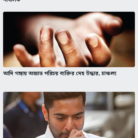
আদি গঙ্গায় অজ্ঞাত পরিচয় ব্যক্তির দেহ উদ্ধার, চাঞ্চল্য