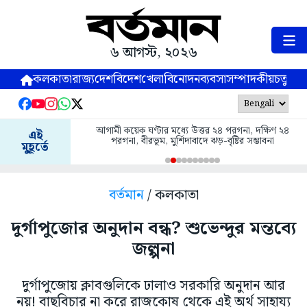
৬ আগস্ট, ২০২৬
কলকাতা
রাজ্য
দেশ
বিদেশ
খেলা
বিনোদন
ব্যবসা
সম্পাদকীয়
চতুষ্পর্ণ
আগামী কয়েক ঘণ্টার মধ্যে উত্তর ২৪ পরগনা, দক্ষিণ ২৪
এই
পরগনা, বীরভূম, মুর্শিদাবাদে ঝড়-বৃষ্টির সম্ভাবনা
মুহূর্তে
বর্তমান
/ কলকাতা
দুর্গাপুজোর অনুদান বন্ধ? শুভেন্দুর মন্তব্যে
জল্পনা
দুর্গাপুজোয় ক্লাবগুলিকে ঢালাও সরকারি অনুদান আর
নয়! বাছবিচার না করে রাজকোষ থেকে এই অর্থ সাহায্য