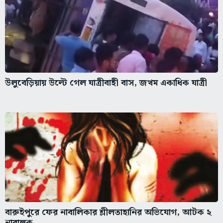
উলুবেড়িয়ায় উল্টে গেল যাত্রীবাহী বাস, জখম একাধিক যাত্রী
বারুইপুরে ফের নাবালিকার শ্লীলতাহানির অভিযোগ, আটক ২
নাবালক