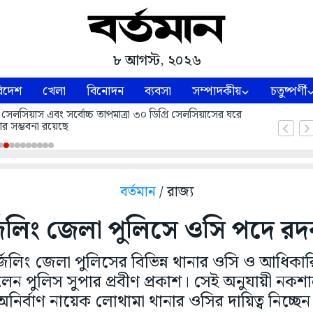
৮ আগস্ট, ২০২৬
িদেশ
খেলা
বিনোদন
ব্যবসা
সম্পাদকীয়
চতুষ্পর্ণী
 সেলসিয়াস এবং সর্বোচ্চ তাপমাত্রা ৩০ ডিগ্রি সেলসিয়াসের ঘরে
ার সম্ভবনা রয়েছে
বর্তমান
/ রাজ্য
্জিলিং জেলা পুলিসে ওসি পদে র
র্জিলিং জেলা পুলিসের বিভিন্ন থানার ওসি ও আধি
ন পুলিস সুপার প্রবীণ প্রকাশ। সেই অনুযায়ী নকশা
অনির্বাণ নায়েক লোথামা থানার ওসির দায়িত্ব নিচ্ছেন