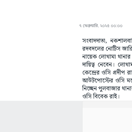
৭ ফেব্রুয়ারি, ২০২৫ ০০:০০
সংবাদদাতা, নকশালবা
রদবদলের নোটিস জারি ক
নায়েক লোথামা থানার 
দায়িত্ব নেবেন। লোথা
কেন্দ্রের ওসি প্রদীপ র
আউটপোস্টের ওসি মনোত
নিচ্ছেন পুলবাজার থানা
ওসি বিবেক রাই।