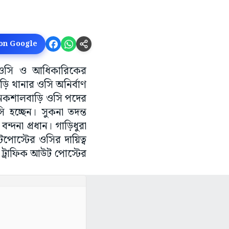
 on Google
ার ওসি ও আধিকারিকের
়ি থানার ওসি অনির্বাণ
রি নকশালবাড়ি ওসি পদের
ি হচ্ছেন। সুকনা তদন্ত
ন্দনা প্রধান। গাড়িধুরা
োস্টের ওসির দায়িত্ব
াল ট্রাফিক আউট পোস্টের