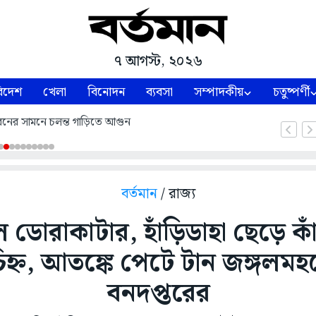
৭ আগস্ট, ২০২৬
িদেশ
খেলা
বিনোদন
ব্যবসা
সম্পাদকীয়
চতুষ্পর্ণী
নের সামনে চলন্ত গাড়িতে আগুন
বর্তমান
/ রাজ্য
 ডোরাকাটার, হাঁড়িডাহা ছেড়ে ক
িহ্ন, আতঙ্কে পেটে টান জঙ্গলমহ
বনদপ্তরের