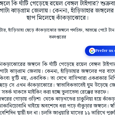
গলে কি ঘাঁটি গেড়েছে রয়েল বেঙ্গল টাইগার? শুক্রবার
টা ঝাড়গ্রাম জেলায়। কেননা, হাঁড়িডাহার জঙ্গলে
ছাপ মিলেছে কাঁকড়াঝোরে।
Prefer us
াম: কাঁকড়াঝোরের জঙ্গলে কি ঘাঁটি গেড়েছে রয়েল বেঙ্গল টাইগা
াটা ঝাড়গ্রাম জেলায়। কেননা, হাঁড়িডাহার জঙ্গলের পর বা
িংবা দু’টি নয়, একাধিক। তা দেখে বাসিন্দারা একপ্রকার নি
 ছেড়ে সে এখন কাঁকড়াঝোরে। স্বাভাবিকভাবেই ঘুম উড়েছে জেল
র সতর্ক থাকতে মাইকিং করা হচ্ছে ভুলাভেদা রেঞ্জের তরফে।
্বরের গোড়ায় ওড়িশা থেকে ঝাড়খন্ডের চাকুলিয়া হয়ে কাঁক
াকানিচোবানি খাইয়ে অবশেষে ধরা পড়ে বাঁকুড়ার জঙ্গলে। স্বস্
িদিন স্থায়ী হল না। চলতি জানুয়ারি মাসের ১১ তারিখে পুরুলি