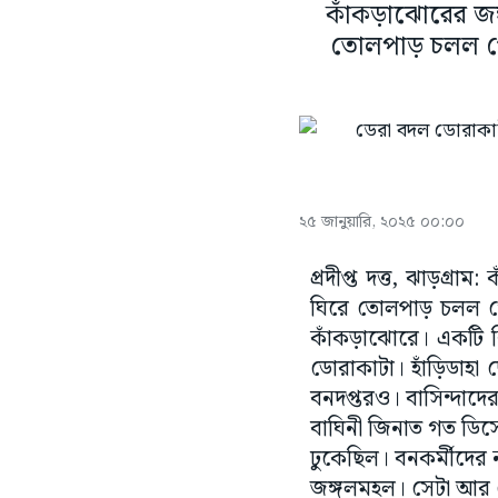
কাঁকড়াঝোরের জঙ্
তোলপাড় চলল গো
২৫ জানুয়ারি, ২০২৫ ০০:০০
প্রদীপ্ত দত্ত, ঝাড়গ্ৰ
ঘিরে তোলপাড় চলল গে
কাঁকড়াঝোরে। একটি ক
ডোরাকাটা। হাঁড়িডাহা
বনদপ্তরও। বাসিন্দাদে
বাঘিনী জিনাত গত ডিসেম
ঢুকেছিল। বনকর্মীদের ন
জঙ্গলমহল। সেটা আর বেশ