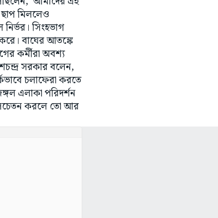
ি বলছিলেন, ‘আমাদের এই
ের ছাপ মিললেও
ল নির্ভর। সিংহভাগ
 করে। বাঘের আতঙ্কে
গের কর্মীরা অবশ্য
চন্দ্র সরকার বলেন,
তর্কভাবে চলাফেরা করতে
জঙ্গল এলাকা পরিদর্শন
র্ক-সচেতন করলে তো আর