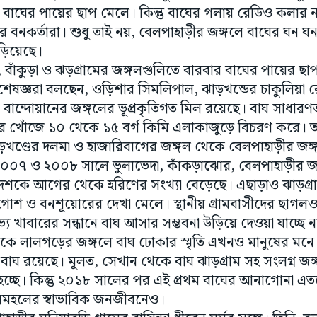
র বাঘের পায়ের ছাপ মেলে। কিন্তু বাঘের গলায় রেডিও কলার ন
রে বনকর্তারা। শুধু তাই নয়, বেলপাহাড়ীর জঙ্গলে বাঘের ঘন ঘন
াঁড়িয়েছে।
লিয়া, বাঁকুড়া ও ঝড়গ্রামের জঙ্গলগুলিতে বারবার বাঘের পায়ের 
্ঞরা বলছেন, ওড়িশার সিমলিপাল, ঝাড়খন্ডের চাকুলিয়া রেঞ্
 বান্দোয়ানের জঙ্গলের ভূপ্রকৃতিগত মিল রয়েছে। বাঘ সাধারণত প
ের খোঁজে ১০ থেকে ১৫ বর্গ কিমি এলাকাজুড়ে বিচরণ করে। ত
়খণ্ডের দলমা ও হাজারিবাগের জঙ্গল থেকে বেলপাহাড়ীর জঙ্
 ২০০৭ ও ২০০৮ সালে ভুলাভেদা, কাঁকড়াঝোর, বেলপাহাড়ীর জঙ্
ু’দশকে আগের থেকে হরিণের সংখ্যা বেড়েছে। এছাড়াও ঝাড়গ্রা
খরগোশ ও বনশূয়োরের দেখা মেলে। স্থানীয় গ্ৰামবাসীদের ছাগল
 খাবারের সন্ধানে বাঘ আসার সম্ভবনা উড়িয়ে দেওয়া যাচ্ছে
কে লালগড়ের জঙ্গলে বাঘ ঢোকার স্মৃতি এখনও মানুষের মন
বাঘ রয়েছে। মূলত, সেখান থেকে বাঘ ঝাড়গ্রাম সহ সংলগ্ন জ
ছে। কিন্তু ২০১৮ সালের পর এই প্রথম বাঘের আনাগোনা এতবে
গলমহলের স্বাভাবিক জনজীবনেও।