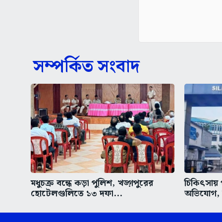
সম্পর্কিত সংবাদ
মধুচক্র বন্ধে কড়া পুলিশ, খড়্গপুরের
চিকিৎসায় 
হোটেলগুলিতে ১৩ দফা...
অভিযোগ, উ