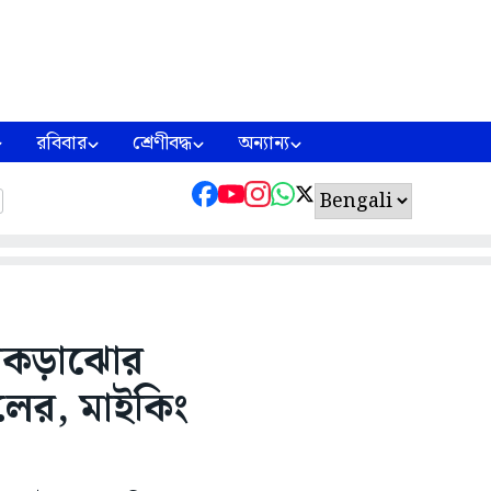
রবিবার
শ্রেণীবদ্ধ
অন্যান্য
াঁকড়াঝোর
লের, মাইকিং