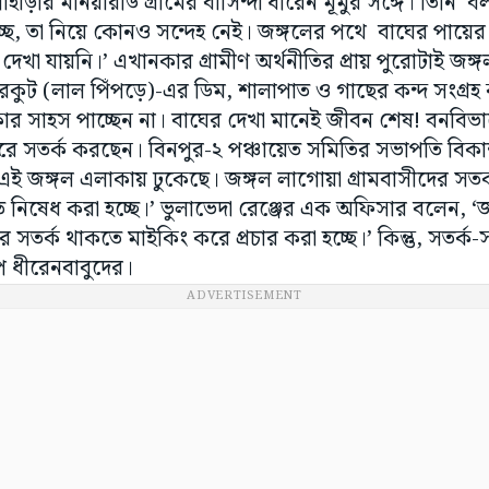
হাড়ীর মনিয়ারডি গ্ৰামের বাসিন্দা ধীরেন মূর্মুর সঙ্গে। তিন
াচ্ছে, তা নিয়ে কোনও সন্দেহ নেই। জঙ্গলের পথে বাঘের পায়
খা যায়নি।’ এখানকার গ্রামীণ অর্থনীতির প্রায় পুরোটাই জঙ্গ
ুরকুট (লাল পিঁপড়ে)-এর ডিম, শালাপাত ও গাছের কন্দ সংগ্রহ
কার সাহস পাচ্ছেন না। বাঘের দেখা মানেই জীবন শেষ! বনবিভা
ে সতর্ক করছেন। বিনপুর-২ পঞ্চায়েত সমিতির সভাপতি বিকাশ
 এই জঙ্গল এলাকায় ঢুকেছে। জঙ্গল লাগোয়া গ্ৰামবাসীদের স
তে নিষেধ করা হচ্ছে।’ ভুলাভেদা রেঞ্জের এক অফিসার বলেন, ‘
দের সতর্ক থাকতে মাইকিং করে প্রচার করা হচ্ছে।’ কিন্তু, সত
 ধীরেনবাবুদের।
ADVERTISEMENT