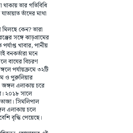
া থাকায় তার গতিবিধি
 যাতায়াত তাঁদের মাথা
ছাপ মিলছে কেন? তারা
জের সঙ্গে ঝাড়গ্ৰামের
র্যাপ্ত খাবার, পানীয়
াই বনকর্তারা মনে
গলে বাঘের বিচরণ
গলে পর্যায়ক্রমে ৩২টি
ম ও পুরুলিয়ার
ও জঙ্গল এলাকায় চরে
 না। ২০১৮ সালে
ে তাজা। সিমলিপাল
ঙ্গল এলাকায় চলে
শি বৃদ্ধি পেয়েছে।