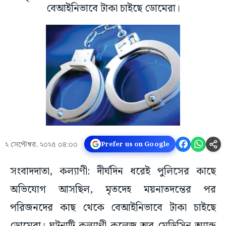
বেআইনিভাবে টাকা চাইছে ডোমেরা।
২ সেপ্টেম্বর, ২০২৫ ০৪:০০
Prefer us on Google
সংবাদদাতা, কল্যাণী: দীর্ঘদিন ধরেই পুলিসের কাছে
অভিযোগ আসছিল, মৃতদেহ ময়নাতদন্তের পর
পরিজনদের কাছ থেকে বেআইনিভাবে টাকা চাইছে