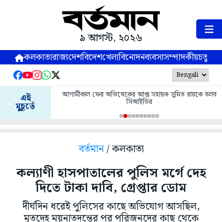
৯ আগস্ট, ২০২৬
কলকাতা
রাজ্য
দেশ
বিদেশ
খেলা
বিনোদন
ব্যবসা
সম্পাদকীয়
চতুষ্পর্ণ
আগামীকাল ফের অভিষেকের আপ্ত সহায়ক সুমিত রায়কে তলব
এই
সিআইডির
মুহূর্তে
বর্তমান
/ কলকাতা
কল্যাণী হাসপাতালের পুলিস মর্গে দেহ
দিতে টাকা দাবি, গ্রেপ্তার ডোম
দীর্ঘদিন ধরেই পুলিসের কাছে অভিযোগ আসছিল,
মৃতদেহ ময়নাতদন্তের পর পরিজনদের কাছ থেকে