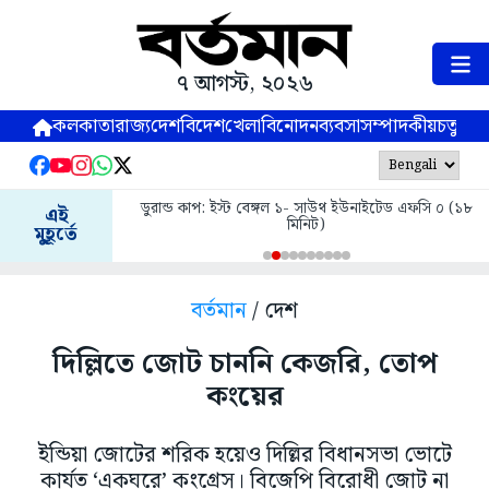
৭ আগস্ট, ২০২৬
কলকাতা
রাজ্য
দেশ
বিদেশ
খেলা
বিনোদন
ব্যবসা
সম্পাদকীয়
চতুষ্পর্ণ
ডুরান্ড কাপ: ইস্ট বেঙ্গল ১- সাউথ ইউনাইটেড এফসি ০ (১৮
এই
মিনিট)
মুহূর্তে
বর্তমান
/ দেশ
দিল্লিতে জোট চাননি কেজরি, তোপ
কংয়ের
ইন্ডিয়া জোটের শরিক হয়েও দিল্লির বিধানসভা ভোটে
কার্যত ‘একঘরে’ কংগ্রেস। বিজেপি বিরোধী জোট না