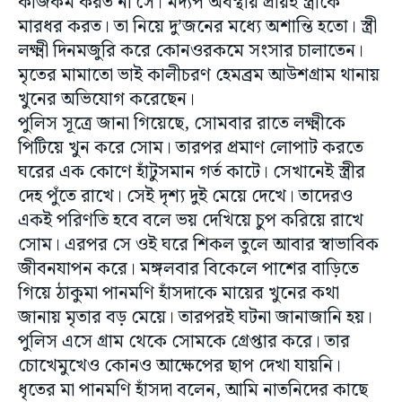
কাজকর্ম করত না সে। মদ্যপ অবস্থায় প্রায়ই স্ত্রীকে
মারধর করত। তা নিয়ে দু’জনের মধ্যে অশান্তি হতো। স্ত্রী
লক্ষ্মী দিনমজুরি করে কোনওরকমে সংসার চালাতেন।
মৃতের মামাতো ভাই কালীচরণ হেমব্রম আউশগ্রাম থানায়
খুনের অভিযোগ করেছেন।
পুলিস সূত্রে জানা গিয়েছে, সোমবার রাতে লক্ষ্মীকে
পিটিয়ে খুন করে সোম। তারপর প্রমাণ লোপাট করতে
ঘরের এক কোণে হাঁটুসমান গর্ত কাটে। সেখানেই স্ত্রীর
দেহ পুঁতে রাখে। সেই দৃশ্য দুই মেয়ে দেখে। তাদেরও
একই পরিণতি হবে বলে ভয় দেখিয়ে চুপ করিয়ে রাখে
সোম। এরপর সে ওই ঘরে শিকল তুলে আবার স্বাভাবিক
জীবনযাপন করে। মঙ্গলবার বিকেলে পাশের বাড়িতে
গিয়ে ঠাকুমা পানমণি হাঁসদাকে মায়ের খুনের কথা
জানায় মৃতার বড় মেয়ে। তারপরই ঘটনা জানাজানি হয়।
পুলিস এসে গ্রাম থেকে সোমকে গ্রেপ্তার করে। তার
চোখেমুখেও কোনও আক্ষেপের ছাপ দেখা যায়নি।
ধৃতের মা পানমণি হাঁসদা বলেন, আমি নাতনিদের কাছে