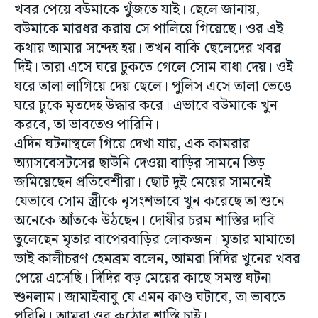
খবর পেয়ে বউমাকে খুঁজতে যাই। ছেলে জানায়,
বউমাকে মারধর করায় সে পালিয়ে গিয়েছে। ওর এই
কথায় আমার সন্দেহ হয়। তখন বাকি ছেলেদের খবর
দিই। তারা এসে ঘরে ঢুকতে গেলে সোম বাধা দেয়। ওই
ঘরে তালা লাগিয়ে দেয় ছেলে। পুলিস এসে তালা ভেঙে
ঘরে ঢুকে মৃতদেহ উদ্ধার করে। এভাবে বউমাকে খুন
করবে, তা ভাবতেও পারিনি।
এদিন ঘটনাস্থলে গিয়ে দেখা যায়, এক কামরার
অ্যাসবেসটসের ছাউনি দেওয়া বাড়ির সামনে ভিড়
জমিয়েছেন প্রতিবেশীরা। ছোট দু‌ই মেয়ের সামনেই
যেভাবে সোম স্ত্রীকে নৃসংশভাবে খুন করেছে তা শুনে
অনেকে আঁতকে উঠছেন। দোষীর চরম শাস্তির দাবি
তুলেছেন মৃতার বাপেরবাড়ির লোকজন। মৃতার মামাতো
ভাই কালীচরণ হেমব্রম বলেন, আমরা দিদির খুনের খবর
পেয়ে এসেছি। দিদির বড় মেয়ের কাছে সমস্ত ঘটনা
শুনলাম। জামাইবাবু যে এমন কাণ্ড ঘটাবে, তা ভাবতে
পরিনি। আমরা ওর কঠোর শাস্তি চাই।