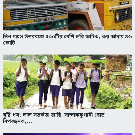
তিন মাসে উত্তরবঙ্গে ৫০০টির বেশি লরি আটক, কর আদায় ৪৬
কোটি
বৃষ্টি-ধস: লাল সতর্কতা জারি, সান্দাকফুগামী রোড
বিপজ্জনক,...