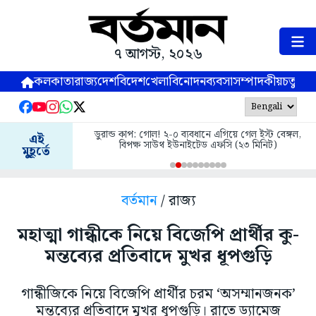
৭ আগস্ট, ২০২৬
কলকাতা
রাজ্য
দেশ
বিদেশ
খেলা
বিনোদন
ব্যবসা
সম্পাদকীয়
চতুষ্পর্ণ
ডুরান্ড কাপ: গোল! ২-০ ব্যবধানে এগিয়ে গেল ইস্ট বেঙ্গল,
এই
বিপক্ষ সাউথ ইউনাইটেড এফসি (২৩ মিনিট)
মুহূর্তে
বর্তমান
/ রাজ্য
মহাত্মা গান্ধীকে নিয়ে বিজেপি প্রার্থীর কু-
মন্তব্যের প্রতিবাদে মুখর ধূপগুড়ি
গান্ধীজিকে নিয়ে বিজেপি প্রার্থীর চরম ‘অসম্মানজনক’
মন্তব্যের প্রতিবাদে মুখর ধূপগুড়ি। রাতে ড্যামেজ