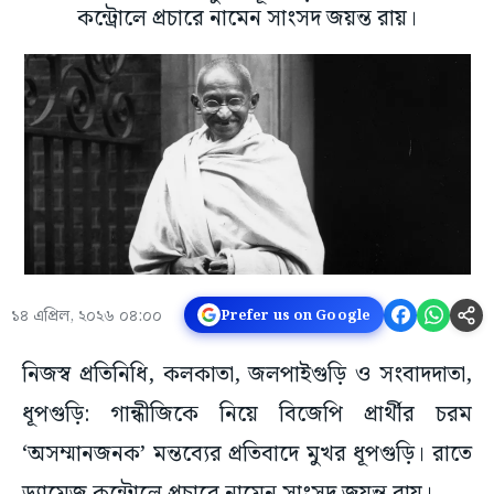
কন্ট্রোলে প্রচারে নামেন সাংসদ জয়ন্ত রায়।
১৪ এপ্রিল, ২০২৬ ০৪:০০
Prefer us on Google
নিজস্ব প্রতিনিধি, কলকাতা, জলপাইগুড়ি ও সংবাদদাতা,
ধূপগুড়ি: গান্ধীজিকে নিয়ে বিজেপি প্রার্থীর চরম
‘অসম্মানজনক’ মন্তব্যের প্রতিবাদে মুখর ধূপগুড়ি। রাতে