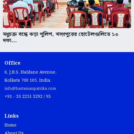
মধুচক্র বন্ধে কড়া পুলিশ, খড়্গপুরের হোটেলগুলিতে ১৩
দফা...
Office
6, J.B.S. Haldane Avenue,
Kolkata 700 105, India.
info@bartamanpatrika.com
+91 - 33 2251 3292 / 93
Links
Home
About Us