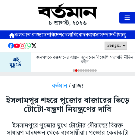
৮ আগস্ট, ২০২৬
কলকাতা
রাজ্য
দেশ
বিদেশ
খেলা
বিনোদন
ব্যবসা
সম্পাদকীয়
চতুষ্পর্ণ
ের আহ্বান জানালেন বিজেপি সভাপতি নীতিন
আগামীকাল শ্রাবণী মেলার চতুর্থ সপ্তাহে বা
এই
নবীন
করল প্রশাসন
মুহূর্তে
বর্তমান
/ রাজ্য
ইসলামপুর শহরে পুজোর বাজারের ভিড়ে
টোটো-যন্ত্রণা নিয়ন্ত্রণের দাবি
ইসলামপুরে পুজোর মুখে টোটোর দৌরাত্ম্যে বিরক্ত
সাধারণ মানুষজন থেকে ব্যবসায়ীরা। পুজোর কেনাকাটা