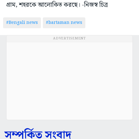
গ্রাম, শহরকে আলোকিত করছে। -নিজস্ব চিত্র
#Bengali news
#bartaman news
ADVERTISEMENT
সম্পর্কিত সংবাদ