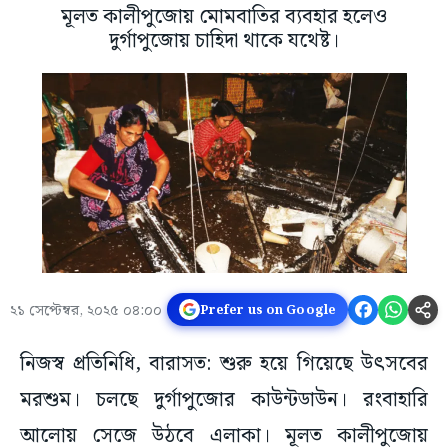
মূলত কালীপুজোয় মোমবাতির ব্যবহার হলেও
দুর্গাপুজোয় চাহিদা থাকে যথেষ্ট।
২১ সেপ্টেম্বর, ২০২৫ ০৪:০০
Prefer us on Google
নিজস্ব প্রতিনিধি, বারাসত: শুরু হয়ে গিয়েছে উৎসবের
মরশুম। চলছে দুর্গাপুজোর কাউন্টডাউন। রংবাহারি
আলোয় সেজে উঠবে এলাকা। মূলত কালীপুজোয়