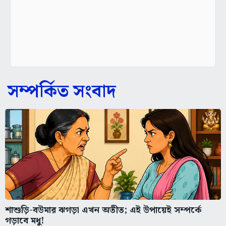
সম্পর্কিত সংবাদ
শাশুড়ি-বউমার ঝগড়া এখন অতীত; এই উপায়েই সম্পর্কে
গড়াবে মধু!