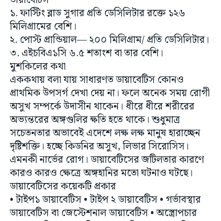
মিলিগ্রামের বেশি।
২. পোস্ট প্রান্ডিয়াল— ২০০ মিলিগ্রাম/ প্রতি ডেসিলিটার।
৩. এইচবিএ১সি ৬.৫ শতাংশ বা তার বেশি।
মুশকিলের কথা
এককথায় বলা যায় সাধারণত ডায়াবেটিস কোনও
প্রাথমিক উপসর্গ দেখা দেয় না। ফলে অনেক সময় রোগী
অসুখ সম্পর্কে উদাসীন থাকেন। ধীরে ধীরে শরীরের
অভ্যন্তরের অঙ্গগুলির ক্ষতি হতে থাকে। শুধুমাত্র
সচেতনতার অভাবেই এদেশে লক্ষ লক্ষ মানুষ হারাচ্ছেন
দৃষ্টিশক্তি। হচ্ছে কিডনির অসুখ, লিভার সিরোসিস।
এমনকী নার্ভের রোগ। ডায়াবেটিসের জটিলতার কারণে
কারও কারও ক্ষেত্রে অঙ্গহানির মতো ঘটনাও ঘটছে।
ডায়াবেটিসের কয়েকটি প্রকার
• টাইপ১ ডায়াবেটিস • টাইপ ২ ডায়াবেটিস • গর্ভাবস্থার
ডায়াবেটিস বা জেস্টেশনাল ডায়াবেটিস • অস্ত্রোপচার
দ্বারা প্রভাবিত ডায়াবেটিস • রাসায়নিকভাবে প্রভাবিত
(কেমিক্যাল ইনডিউসড) • প্রাপ্তবয়স্কদের মধ্যে সুপ্ত