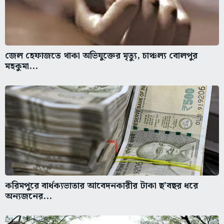
জেল হেফাজতে থাকা অভিযুক্তের মৃত্যু, চাঞ্চল্য বোলপুর
মহকুমা...
করিমপুরে বার্ধক্যভাতার আবেদনকারীর টাকা ছ’বছর ধরে
অন্যজনের...