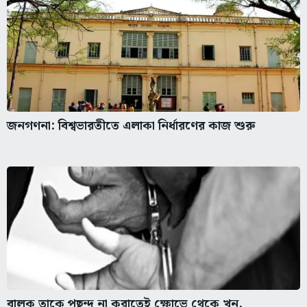
জনগণনা: বিশ্বভারতীতে এলাকা নির্ধারণের কাজ শুরু
বালক তাকে পছন্দ না করাতেই ক্ষোভে থেকে খুন,