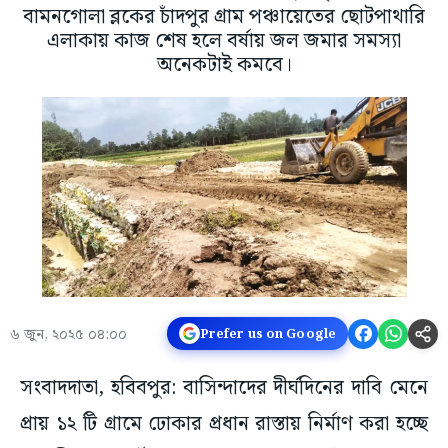
বামনগোলা ব্লকের চাঁদপুর গ্রাম পঞ্চায়েতের ছোটপাথারি
এলাকায় কাজ শেষ হলে বর্ষায় জল জমার সমস্যা
অনেকটাই কমবে।
৬ জুন, ২০২৫ ০৪:০০
Prefer us on Google
সংবাদদাতা, হবিবপুর: বাসিন্দাদের দীর্ঘদিনের দাবি মেনে
প্রায় ১২ টি গ্রামে ঢোকার প্রধান রাস্তায় নির্মাণ করা হচ্ছে