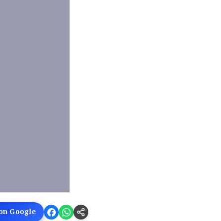
 on Google