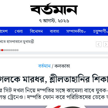
৭ আগস্ট, ২০২৬
িদেশ
খেলা
বিনোদন
ব্যবসা
সম্পাদকীয়
চতুষ্পর্ণী
তে হাসপাতালে মুখ্যমন্ত্রী
বর্তমান
/ কলকাতা
যুগলকে মারধর, শ্লীলতাহানির শিক
র সিট দখল নিয়ে দম্পতির সঙ্গে ঝামেলা বাধে যুবক
লন্ত ট্রেনেও। দম্পতি ফোন করে পরিচিতদের ডেকে