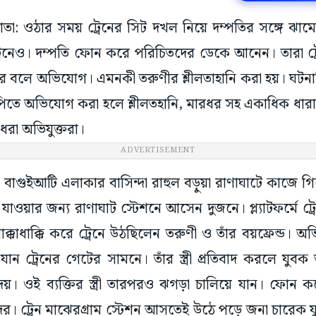
কাতা: ওঠার সময় ট্রেনের সিট দখল নিয়ে দম্পতির সঙ্গে ঝাম
্রেনেও। দম্পতি ফোন করে পরিচিতদের ডেকে আনেন। তারা ট্র
রে বলে অভিযোগ। এমনকী তরুণীর শ্লীলতাহানি করা হয়। ঘটন
পিতে অভিযোগ করা হলে শ্লীলতহানি, মারধর সহ একাধিক ধারা
রা অভিযুক্তরা।
ADVERTISEMENT
, বাগুইআটি এলাকার বাসিন্দা রাহুল বড়ুয়া রাণাঘাটে কাজে গ
গাঁ যাওয়ার জন্য রাণাঘাট স্টেশনে আসেন দুজনে। প্ল্যাটফর্মে ট্
ধাক্কাধাক্কি করে ট্রেনে উঠছিলেন তরুণী ও তাঁর বয়ফ্রেন্ড। অ
যান ট্রেনের গেটের সামনে। তাঁর স্ত্রী প্রতিবাদ করলে যুবক
েয়। ওই ব্যক্তির স্ত্রী তারপরও ঝগড়া চালিয়ে যান। ফোন কর
র। ট্রেন মাঝেরগ্রাম স্টেশন আসতেই উঠে পড়ে জনা চারেক