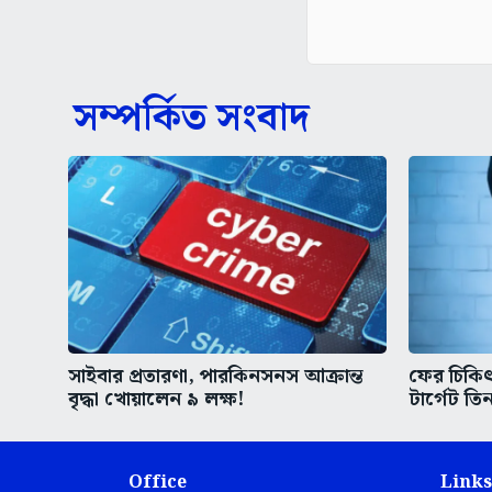
সম্পর্কিত সংবাদ
সাইবার প্রতারণা, পারকিনসনস আক্রান্ত
ফের চিকিৎস
বৃদ্ধা খোয়ালেন ৯ লক্ষ!
টার্গেট তিন
Office
Links