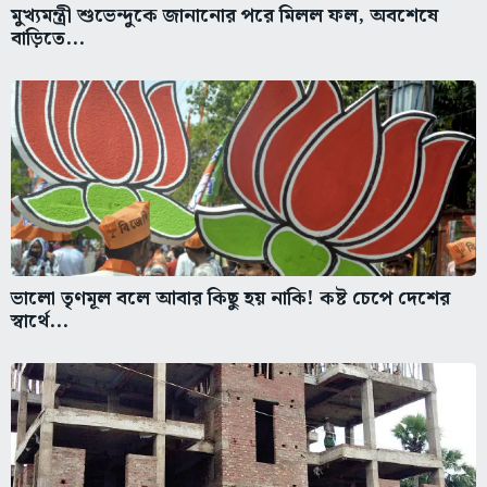
মুখ্যমন্ত্রী শুভেন্দুকে জানানোর পরে মিলল ফল, অবশেষে
বাড়িতে...
ভালো তৃণমূল বলে আবার কিছু হয় নাকি! কষ্ট চেপে দেশের
স্বার্থে...