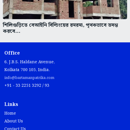
শিলিগুড়িতে বেআইনি বিল্ডিংয়ের রমরমা, পৃথকভাবে তদন্ত
করবে...
Office
6, J.B.S. Haldane Avenue,
Kolkata 700 105, India.
info@bartamanpatrika.com
+91 - 33 2251 3292 / 93
Links
Home
About Us
Contact Us