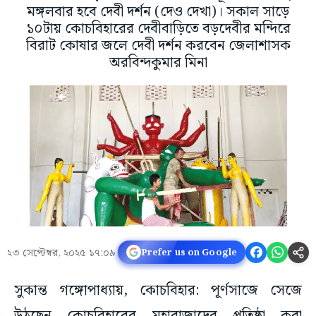
মঙ্গলবার হবে দেবী দর্শন (দেও দেখা)। সকাল সাড়ে
১০টায় কোচবিহারের দেবীবাড়িতে বড়দেবীর মন্দিরে
বিরাট কোষার জলে দেবী দর্শন করবেন জেলাশাসক
অরবিন্দকুমার মিনা
২৩ সেপ্টেম্বর, ২০২৫ ১৭:০৯
Prefer us on Google
সুকান্ত গঙ্গোপাধ্যায়, কোচবিহার: পূর্ণসাজে সেজে