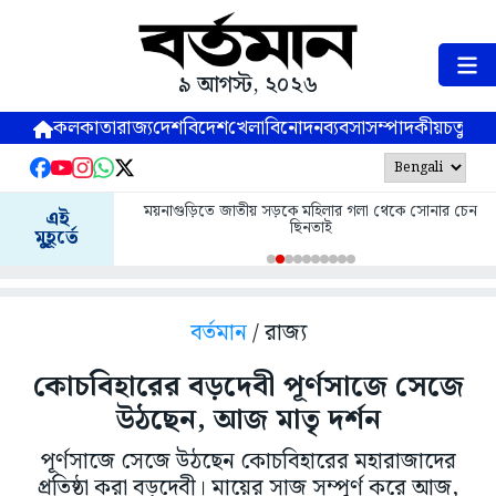
৯ আগস্ট, ২০২৬
কলকাতা
রাজ্য
দেশ
বিদেশ
খেলা
বিনোদন
ব্যবসা
সম্পাদকীয়
চতুষ্পর্ণ
ময়নাগুড়িতে জাতীয় সড়কে মহিলার গলা থেকে সোনার চেন
এই
ছিনতাই
মুহূর্তে
বর্তমান
/ রাজ্য
কোচবিহারের বড়দেবী পূর্ণসাজে সেজে
উঠছেন, আজ মাতৃ দর্শন
পূর্ণসাজে সেজে উঠছেন কোচবিহারের মহারাজাদের
প্রতিষ্ঠা করা বড়দেবী। মায়ের সাজ সম্পূর্ণ করে আজ,