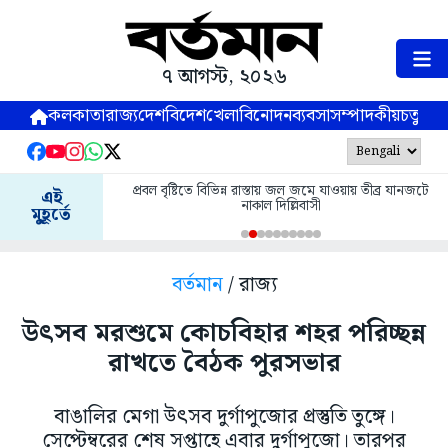
৭ আগস্ট, ২০২৬
কলকাতা
রাজ্য
দেশ
বিদেশ
খেলা
বিনোদন
ব্যবসা
সম্পাদকীয়
চতুষ্পর্ণ
প্রবল বৃষ্টিতে বিভিন্ন রাস্তায় জল জমে যাওয়ায় তীব্র যানজটে
এই
নাকাল দিল্লিবাসী
মুহূর্তে
বর্তমান
/ রাজ্য
উৎসব মরশুমে কোচবিহার শহর পরিচ্ছন্ন
রাখতে বৈঠক পুরসভার
বাঙালির মেগা উৎসব দুর্গাপুজোর প্রস্তুতি তুঙ্গে।
সেপ্টেম্বরের শেষ সপ্তাহে এবার দুর্গাপুজো। তারপর