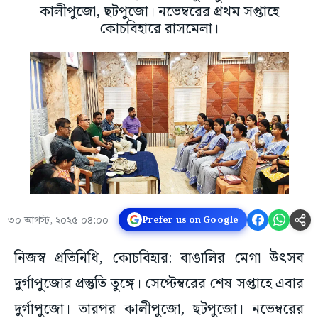
কালীপুজো, ছটপুজো। নভেম্বরের প্রথম সপ্তাহে
কোচবিহারে রাসমেলা।
৩০ আগস্ট, ২০২৫ ০৪:০০
Prefer us on Google
নিজস্ব প্রতিনিধি, কোচবিহার: বাঙালির মেগা উৎসব
দুর্গাপুজোর প্রস্তুতি তুঙ্গে। সেপ্টেম্বরের শেষ সপ্তাহে এবার
দুর্গাপুজো। তারপর কালীপুজো, ছটপুজো। নভেম্বরের