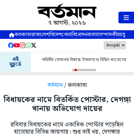
৭ আগস্ট, ২০২৬
কলকাতা
রাজ্য
দেশ
বিদেশ
খেলা
বিনোদন
ব্যবসা
সম্পাদকীয়
চতুষ্পর্ণ
এই
অগ্নিবীর যোজনার বিরুদ্ধে উত্তরাখণ্ডে মিছিল কংগ্রেসের
মুহূর্তে
বর্তমান
/ কলকাতা
বিধায়কের নামে বিতর্কিত পোস্টার, দেগঙ্গা
থানায় অভিযোগ দায়ের
রবিবার বিধায়কের নামে একাধিক পোস্টার পড়েছিল
হাড়োয়ার বিভিন্ন জায়গায়। শুধু তাই নয়, দেগঙ্গার