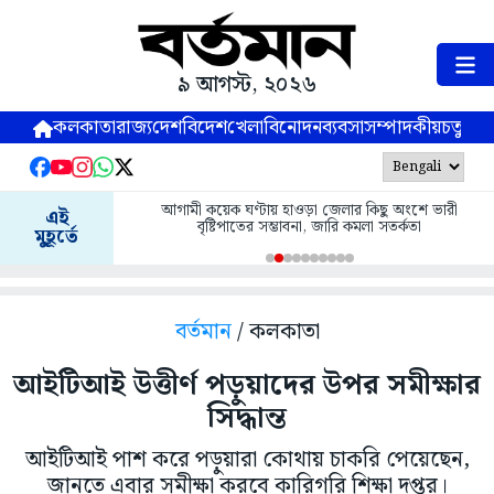
৯ আগস্ট, ২০২৬
কলকাতা
রাজ্য
দেশ
বিদেশ
খেলা
বিনোদন
ব্যবসা
সম্পাদকীয়
চতুষ্পর্ণ
আগামী কয়েক ঘণ্টায় হাওড়া জেলার কিছু অংশে ভারী
এই
বৃষ্টিপাতের সম্ভাবনা, জারি কমলা সতর্কতা
মুহূর্তে
বর্তমান
/ কলকাতা
আইটিআই উত্তীর্ণ পড়ুয়াদের উপর সমীক্ষার
সিদ্ধান্ত
আইটিআই পাশ করে পড়ুয়ারা কোথায় চাকরি পেয়েছেন,
জানতে এবার সমীক্ষা করবে কারিগরি শিক্ষা দপ্তর।