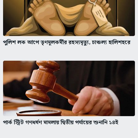
পুলিশ লক আপে তৃণমূলকর্মীর রহস্যমৃত্যু, চাঞ্চল্য হালিশহরে
পার্ক স্ট্রিট গণধর্ষণ মামলায় দ্বিতীয় পর্যায়ের শুনানি ১৪ই