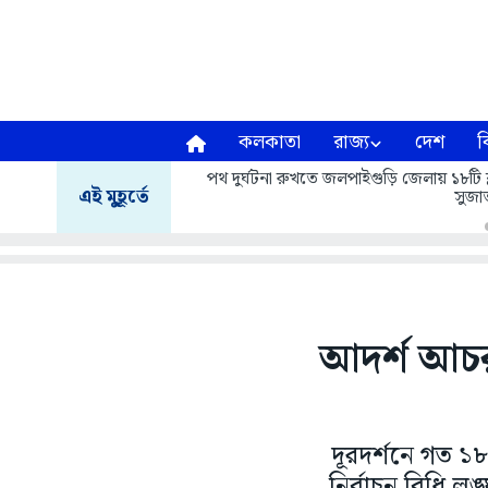
কলকাতা
রাজ্য
দেশ
ব
পথ দুর্ঘটনা রুখতে জলপাইগুড়ি জেলায় ১৮টি ব্
এই মুহূর্তে
সুজাত
আদর্শ আচর
দূরদর্শনে গত ১
নির্বাচন বিধি ল