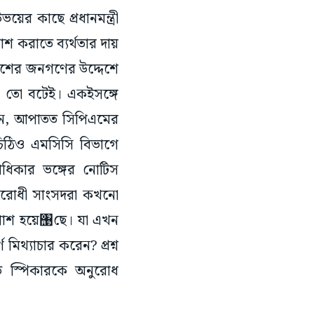
ের কাছে প্রধানমন্ত্রী
শ করাতে ব্যর্থতার দায়
 দেশের জনগণের উদ্দেশে
ন তো বটেই। একইসঙ্গে
নান, আপাতত সিপিএমের
চিঠিও এমসিসি বিভাগে
বাধিকার ভঙ্গের নোটিস
িরোধী সাংসদরা কখনো
ল পাশ হয়ে঩ছে। যা এখন
মিথ্যাচার করেন? প্রশ্ন
তে স্পিকারকে অনুরোধ