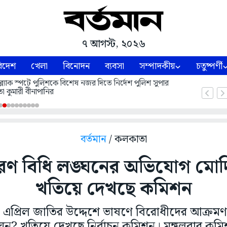
৭ আগস্ট, ২০২৬
িদেশ
খেলা
বিনোদন
ব্যবসা
সম্পাদকীয়
চতুষ্পর্ণী
ল্যাক স্পটে পুলিশকে বিশেষ নজর দিতে নির্দেশ পুলিশ সুপার
া কুমারী বীনাপানির
বর্তমান
/ কলকাতা
ণ বিধি লঙ্ঘনের অভিযোগ মোদির
খতিয়ে দেখছে কমিশন
৮ এপ্রিল জাতির উদ্দেশে ভাষণে বিরোধীদের আক্র
ঙ্ঘন? খতিয়ে দেখছে নির্বাচন কমিশন। মঙ্গলবার কমি