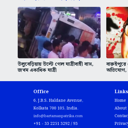
উলুবেড়িয়ায় উল্টে গেল যাত্রীবাহী বাস,
বারুইপুরে
জখম একাধিক যাত্রী
অভিযোগ,
Office
Links
6, J.B.S. Haldane Avenue,
Home
Kolkata 700 105, India.
About
Contac
info@bartamanpatrika.com
+91 - 33 2251 3292 / 93
Privac