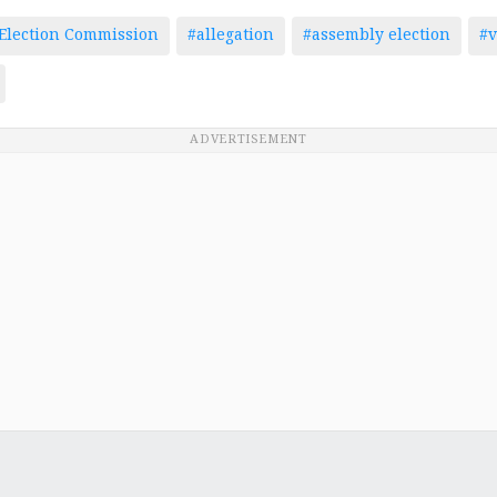
Election Commission
#allegation
#assembly election
#v
ADVERTISEMENT