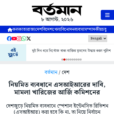
৮ আগস্ট, ২০২৬
কলকাতা
রাজ্য
দেশ
বিদেশ
খেলা
বিনোদন
ব্যবসা
সম্পাদকীয়
চতুষ্পর্ণ
এই
দুই দিন ধরে নিখোঁজ থাকা ব্যক্তির মৃতদেহ উদ্ধার করল পুলিশ
মুহূর্তে
বর্তমান
/ দেশ
নিয়মিত ব্যবধানে এসআইআরের দাবি,
মামলা খারিজের আর্জি কমিশনের
দেশজুড়ে নিয়মিত ব্যবধানে স্পেশাল ইন্টেনসিভ রিভিশন
(এসআইআর) করা হবে কি না, তা নিয়ে নির্বাচন