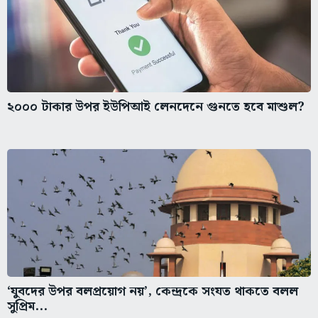
২০০০ টাকার উপর ইউপিআই লেনদেনে গুনতে হবে মাশুল?
‘যুবদের উপর বলপ্রয়োগ নয়’, কেন্দ্রকে সংযত থাকতে বলল
সুপ্রিম...