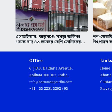
এসআইআর: ঝাড়খণ্ডে খসড়া তালিকা
নন-ডেয়ারি
থেকে বাদ ৪৩ লক্ষের বেশি ভোটারের...
উৎপাদন ক
Office
Links
6, J.B.S. Haldane Avenue,
Home
Kolkata 700 105, India.
About
Contac
info@bartamanpatrika.com
+91 - 33 2251 3292 / 93
Privac