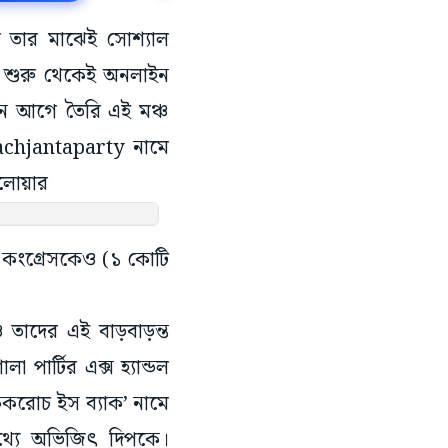
 আর তার মাঝেই সোশ্যাল
। শুরু থেকেই অনলাইন
দিন আগে তৈরি এই মঞ্চ
oachjantaparty নামে
ফলোয়ার
 কংগ্রেসকেও (১ কোটি
েও তাদের এই বাড়বাড়ন্ত
 পার্টির এক্স হ্যান্ডল
ককরোচ ইস ব্যাক’ নামে
থ্যে অভিজিৎ দিপকে।