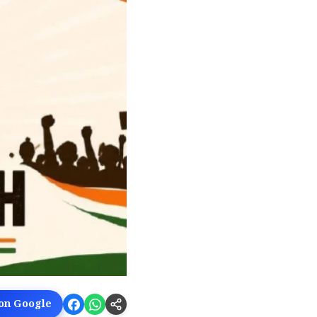
 on Google