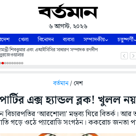
৬ আগস্ট, ২০২৬
িদেশ
খেলা
বিনোদন
ব্যবসা
সম্পাদকীয়
চতুষ্পর্ণী
 মুখ্যমন্ত্রী শিবকুমার এবং এআইসিসির সাধারণ সম্পাদক রণদীপ
সুরজেওয়ালার
বর্তমান
/ দেশ
্টির এক্স হ্যান্ডল ব্লক! খুলল নয়া
প্রধান বিচারপতির ‘আরশোলা’ মন্তব্য ঘিরে বিতর্ক। আর
রাতি গড়ে ওঠে প্যারোডি সংগঠন। ককরোচ জনতা পার