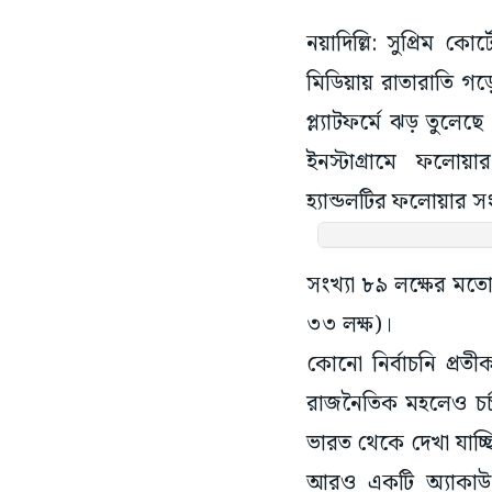
নয়াদিল্লি: সুপ্রিম ক
মিডিয়ায় রাতারাতি গ
প্ল্যাটফর্মে ঝড় তুল
ইনস্টাগ্রামে ফলোয়া
হ্যান্ডলটির ফলোয়ার 
সংখ্যা ৮৯ লক্ষের মত
৩৩ লক্ষ)।
কোনো নির্বাচনি প্র
রাজনৈতিক মহলেও চর্চার
ভারত থেকে দেখা যাচ্ছ
আরও একটি অ্যাকাউন