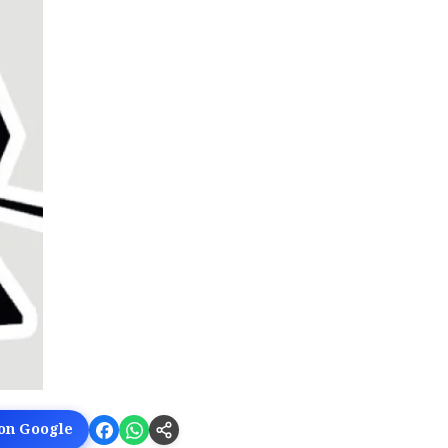
 on Google