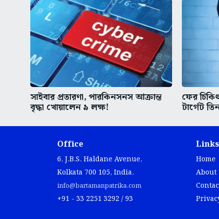
সাইবার প্রতারণা, পারকিনসনস আক্রান্ত
ফের চিকিৎস
বৃদ্ধা খোয়ালেন ৯ লক্ষ!
টার্গেট তিন
Office
Links
6, J.B.S. Haldane Avenue,
Home
Kolkata 700 105, India.
About
Contac
info@bartamanpatrika.com
+91 - 33 2251 3292 / 93
Privac