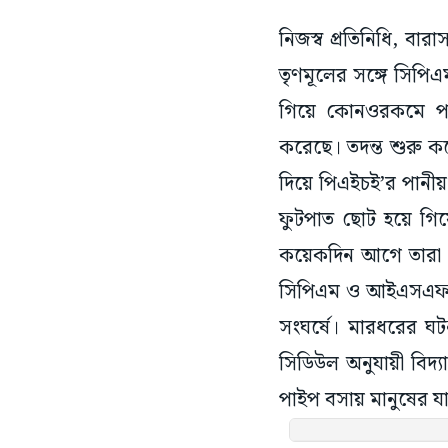
নিজস্ব প্রতিনিধি, বার
তৃণমূলের সঙ্গে সিপিএ
গিয়ে কোনওরকমে পরিস
করেছে। তদন্ত শুরু কর
দিয়ে পিএইচই’র পান
ফুটপাত ছোট হয়ে গিয়
কয়েকদিন আগে তারা এ
সিপিএম ও আইএসএফ সমর
সংঘর্ষে। মারধরের 
সিডিউল অনুযায়ী বিদ্
পাইপ বসায় মানুষের যাত