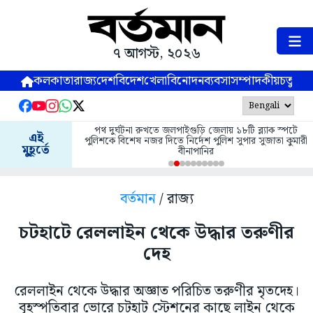
৭ আগস্ট, ২০২৬
কলকাতা
রাজ্য
দেশ
বিদেশ
খেলা
বিনোদন
ব্যবসা
সম্পাদকীয়
চতুষ্পর্ণ
পথ দুর্ঘটনা রুখতে জলপাইগুড়ি জেলায় ১৮টি ব্ল্যাক স্পটে
এই
পুলিশকে বিশেষ নজর দিতে নির্দেশ পুলিশ সুপার সুজাতা কুমারী
মুহূর্তে
বীনাপানির
বর্তমান
/ রাজ্য
চটহাটে রেললাইন থেকে উদ্ধার তরুণীর
দেহ
রেললাইন থেকে উদ্ধার অজ্ঞাত পরিচিত তরুণীর মৃতদেহ।
বৃহস্পতিবার ভোরে চটহাট স্টেশনের কাছে লাইন থেকে