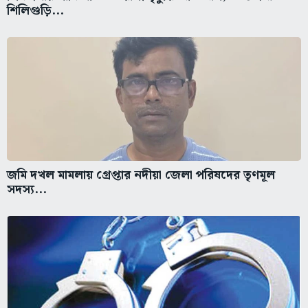
শিলিগুড়ি...
জমি দখল মামলায় গ্রেপ্তার নদীয়া জেলা পরিষদের তৃণমূল
সদস্য...