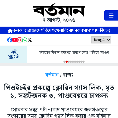
৭ আগস্ট, ২০২৬
কলকাতা
রাজ্য
দেশ
বিদেশ
খেলা
বিনোদন
ব্যবসা
সম্পাদকীয়
চতুষ্পর্ণ
এই
সল্টলেক বিকাশ ভবনের সামনে চলন্ত গাড়িতে আগুন
মুহূর্তে
বর্তমান
/ রাজ্য
পিএইচইর প্রকল্পে ক্লোরিন গ্যাস লিক, মৃত
১, সঙ্কটজনক ৩, পাণ্ডবেশ্বরে চাঞ্চল্য
সোমবার সন্ধ্যা ৭টা নাগাদ পাণ্ডবেশ্বরে জলপ্রকল্পের
সংস্কারের সময় ক্লোরিন গ্যাস লিক করায় এক মহিলার