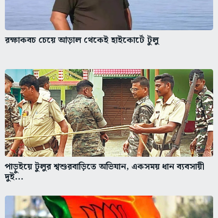
রক্ষাকবচ চেয়ে আড়াল থেকেই হাইকোর্টে টুলু
পাড়ুইয়ে টুলুর শ্বশুরবাড়িতে অভিযান, একসময় ধান ব্যবসায়ী
দুই...