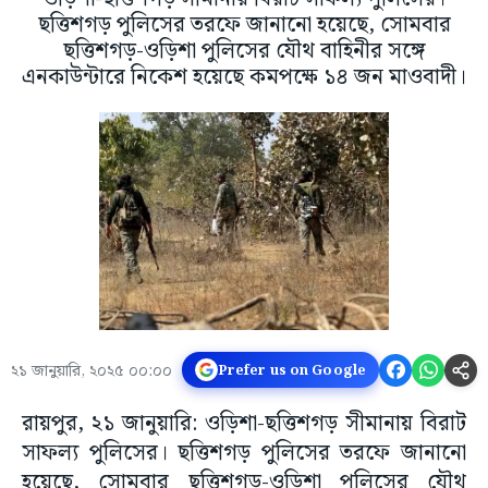
ছত্তিশগড় পুলিসের তরফে জানানো হয়েছে, সোমবার
ছত্তিশগড়-ওড়িশা পুলিসের যৌথ বাহিনীর সঙ্গে
এনকাউন্টারে নিকেশ হয়েছে কমপক্ষে ১৪ জন মাওবাদী।
২১ জানুয়ারি, ২০২৫ ০০:০০
Prefer us on Google
রায়পুর, ২১ জানুয়ারি: ওড়িশা-ছত্তিশগড় সীমানায় বিরাট
সাফল্য পুলিসের। ছত্তিশগড় পুলিসের তরফে জানানো
হয়েছে, সোমবার ছত্তিশগড়-ওড়িশা পুলিসের যৌথ