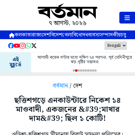
৭ আগস্ট, ২০২৬
কলকাতা
রাজ্য
দেশ
বিদেশ
খেলা
বিনোদন
ব্যবসা
সম্পাদকীয়
চতুষ্পর্ণ
আগামী কয়েক ঘণ্টার মধ্যে দক্ষিণ ২৪ পরগনা, পূর্ব মেদিনীপুরে
এই
ঝড়-বৃষ্টির সম্ভাবনা
মুহূর্তে
বর্তমান
/ দেশ
ছত্তিশগড়ে এনকাউন্টারে নিকেশ ১৪
মাওবাদী, একজনের &#39;মাথার
দাম&#39; ছিল ১ কোটি!
ওড়িশা-ছত্তিশগড় সীমানায় বিরাট সাফল্য পুলিসের।