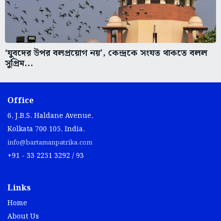
‘যুবদের উপর বলপ্রয়োগ নয়’, কেন্দ্রকে সংযত থাকতে বলল
সুপ্রিম...
Office
6, J.B.S. Haldane Avenue,
Kolkata 700 105, India.
info@bartamanpatrika.com
+91 - 33 2251 3292 / 93
Links
Home
About Us