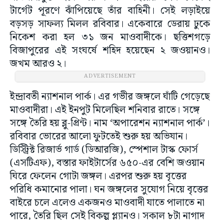
টার্গেট পূরণে ঝাঁপিয়েছে তাঁর বাহিনী। সেই লড়াইয়ে
বড়সড় সাফল্য মিলল রবিবার। একেবারে ডেরায় ঢুকে
নিকেশ করা হল ৩১ জন মাওবাদীকে। ছত্তিশগড়ে
বিজাপুরের এই সংঘর্ষে শহিদ হয়েছেন ২ জওয়ানও।
জখম আরও ২।
ADVERTISEMENT
ইন্দ্রাবতী ন্যাশনাল পার্ক। এর গভীর জঙ্গলে ঘাঁটি গেড়েছে
মাওবাদীরা। এই ইনপুট মিলেছিল শনিবার রাতে। সঙ্গে
সঙ্গে তৈরি হয় ব্লু-প্রিন্ট। নাম ‘অপারেশন ন্যাশনাল পার্ক’।
রবিবার ভোরের আলো ফুটতেই শুরু হয় অভিযান।
ডিস্ট্রিক্ট রিজার্ভ গার্ড (ডিআরজি), স্পেশাল টাস্ক ফোর্স
(এসটিএফ), বস্তার ফাইটার্সের ৬৫০-এর বেশি জওয়ান
ঘিরে ফেলেন গোটা জঙ্গল। এরপর শুরু হয় বৃত্তের
পরিধি কমানোর পালা। ঘন জঙ্গলের সুযোগ নিয়ে বৃত্তের
বাইরে চলে এলেও একজনও মাওবাদী যাতে পালাতে না
পারে, তৈরি ছিল সেই বিকল্প প্ল্যানও। সকাল ৮টা নাগাদ