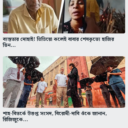
ব্যস্ততার দোহাই! ভিডিয়ো কলেই বাবার শেষকৃত্যে হাজির
তিন...
শাহ-বিতর্কে উত্তপ্ত সংসদ, বিরোধী-দাবি ওঁকে জানান,
রিজিজুকে...