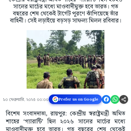
সালের মার্চের মধ্যে মাওবাদীমুক্ত হবে ভারত। গত
বছরের শেষ থেকেই টার্গেট পূরণে ঝাঁপিয়েছে তাঁর
বাহিনী। সেই লড়াইয়ে বড়সড় সাফল্য মিলল রবিবার।
১০ ফেব্রুয়ারি, ২০২৫ ০০:০০
Prefer us on Google
বিশেষ সংবাদদাতা, রায়পুর: কেন্দ্রীয় স্বরাষ্ট্রমন্ত্রী অমিত
শাহের ‘গ্যারান্টি’ ছিল ২০২৬ সালের মার্চের মধ্যে
মাওবাদীমুক্ত হবে ভারত। গত বছরের শেষ থেকেই