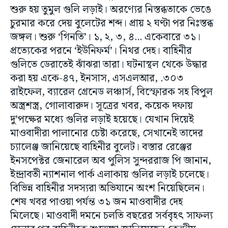
শুরু হয় তুমুল গুলি লড়াই। অরণ্যের নিস্তব্ধতাকে ভেঙে
চুরমার করে দেয় বুলেটের শব্দ। প্রায় ২ ঘণ্টা পর নিঃস্তব্ধ
জঙ্গল। শুরু ‘গিনতি’। ১, ২, ৩, ৪... একেবারে ৩১।
প্রত্যেকের পরনে ‘ইউনিফর্ম’। নিথর দেহ। বাহিনীর
গুলিতে ডেরাতেই ঝাঁঝরা তারা। ঘটনাস্থল থেকে উদ্ধার
করা হয় একে-৪৭, ইনসাস, এসএলআর, .৩০৩
রাইফেল, ব্যারেল গ্রেনেড লঞ্চার্স, বিস্ফোরক সহ বিপুল
অস্ত্রশস্ত্র, গোলাবারুদ। সূত্রের খবর, কয়েক দফায়
দু’পক্ষের মধ্যে গুলির লড়াই হয়েছে। যেখান দিয়েই
মাওবাদীরা পালানোর চেষ্টা করেছে, সেখানেই তাদের
চ্যালেঞ্জ জানিয়েছে বাহিনীর বুলেট। বস্তার রেঞ্জের
ইনসপেক্টর জেনারেল অব পুলিস সুন্দররাজ পি জানান,
ইন্দ্রাবতী ন্যাশনাল পার্ক এলাকায় গুলির লড়াই চলেছে।
বিভিন্ন বাহিনীর সদস্যরা অভিযানে অংশ নিয়েছিলেন।
শেষ খবর পাওয়া পর্যন্ত ৩১ জন মাওবাদীর দেহ
মিলেছে। মাওবাদী দমনে চলতি বছরের সর্ববৃহৎ সাফল্য