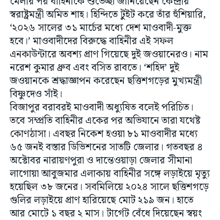
মেলার পর বাহিনীকে শুভেচ্ছা জানিয়েছেন কেন্দ্রীয়
স্বরাষ্ট্রমন্ত্রী অমিত শাহ। হিন্দিতে টুইট করে তাঁর হুঁশিয়ারি,
‘২০২৬ সালের ৩১ মার্চের মধ্যে দেশ মাওবাদী-মুক্ত
হবে।’ মাওবাদীদের বিরুদ্ধে বাহিনীর এই সফল
এনকাউন্টারে অবশ্য প্রাণ গিয়েছে দুই জওয়ানেরও। নাম
নরেশ কুমার ধ্রুব এবং বসিত রাবতে। ‘শহিদ’ দুই
জওয়ানকে শ্রদ্ধাজ্ঞাপন করেছেন ছত্তিশগড়ের মুখ্যমন্ত্রী
বিষ্ণুদেও সাঁই।
বিজাপুর বরাবরই মাওবাদী অধ্যুষিত বলেই পরিচিত।
তবে সম্প্রতি বাহিনীর একের পর অভিযানে তারা যথেষ্ট
কোণঠাসা। এবছর নিকেশ হওয়া ৮১ মাওবাদীর মধ্যে
৬৫ জনই বস্তার ডিভিশনের সাতটি জেলার। গতবছর ৪
অক্টোবর নারায়ণপুরা ও দান্তেওয়াড়া জেলার সীমানা
লাগোয়া আবুজমার এলাকায় বাহিনীর সঙ্গে লড়াইয়ে মৃত্যু
হয়েছিল ৩৮ জনের। সবমিলিয়ে ২০২৪ সালে ছত্তিশগড়ে
গুলির লড়াইয়ে প্রাণ হারিয়েছে মোট ২১৯ জন। হাতে
আর মোটে ১ বছর ২ মাস। টার্গেট বেঁধে দিয়েছেন স্বয়ং