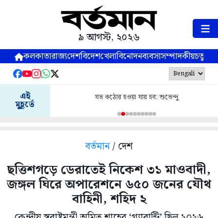
৯ আগস্ট, ২০২৬
কলকাতা
রাজ্য
দেশ
বিদেশ
খেলা
বিনোদন
ব্যবসা
সম্পাদকীয়
চতুষ্পর্ণ
এই
যত কঠোর হওয়া যায় হব: শুভেন্দু
মুহূর্তে
বর্তমান
/ দেশ
ছত্তিশগড়ে ডেরাতেই নিকেশ ৩১ মাওবাদী,
জঙ্গল ঘিরে অপারেশনে ৬৫০ জনের যৌথ
বাহিনী, শহিদ ২
কেন্দ্রীয় স্বরাষ্ট্রমন্ত্রী অমিত শাহের ‘গ্যারান্টি’ ছিল ২০২৬