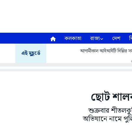
কলকাতা
রাজ্য
দেশ
ব
আগামীকাল আইআইটি দিল্লির সমাবর
এই মুহূর্তে
ছোট শালব
শুক্রবার শীতলকু
অভিযানে নামে পুলি