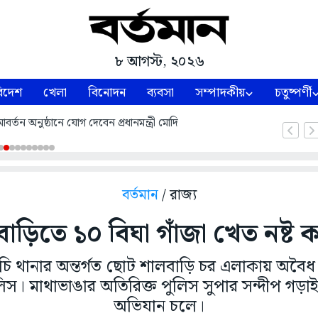
৮ আগস্ট, ২০২৬
িদেশ
খেলা
বিনোদন
ব্যবসা
সম্পাদকীয়
চতুষ্পর্ণী
্তন অনুষ্ঠানে যোগ দেবেন প্রধানমন্ত্রী মোদি
বর্তমান
/ রাজ্য
াড়িতে ১০ বিঘা গাঁজা খেত নষ্ট 
চি থানার অন্তর্গত ছোট শালবাড়ি চর এলাকায় অবৈধ
স। মাথাভাঙার অতিরিক্ত পুলিস সুপার সন্দীপ গড়াইয
অভিযান চলে।