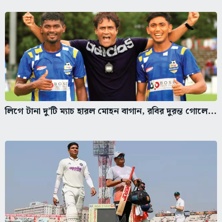
লিগে টানা দু’টি ম্যাচ হারল মোহন বাগান, রবির দুরন্ত গোলে...