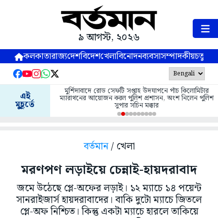
৯ আগস্ট, ২০২৬
কলকাতা
রাজ্য
দেশ
বিদেশ
খেলা
বিনোদন
ব্যবসা
সম্পাদকীয়
চতুষ্পর্ণ
মুর্শিদাবাদে রোড সেফটি সপ্তাহ উদযাপনে পাঁচ কিলোমিটার
এই
ম্যারাথনের আয়োজন করল পুলিশ প্রশাসন, অংশ নিলেন পুলিশ
মুহূর্তে
সুপার সচিন মক্কার
বর্তমান
/ খেলা
মরণপণ লড়াইয়ে চেন্নাই-হায়দরাবাদ
জমে উঠেছে প্লে-অফের লড়াই। ১২ ম্যাচে ১৪ পয়েন্ট
সানরাইজার্স হায়দরাবাদের। বাকি দুটো ম্যাচে জিতলে
প্লে-অফ নিশ্চিত। কিন্তু একটা ম্যাচে হারলে তাকিয়ে