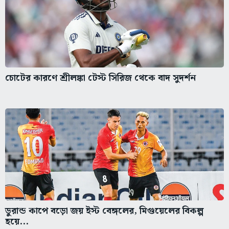
চোটের কারণে শ্রীলঙ্কা টেস্ট সিরিজ থেকে বাদ সুদর্শন
ডুরান্ড কাপে বড়ো জয় ইস্ট বেঙ্গলের, মিগুয়েলের বিকল্প
হয়ে...