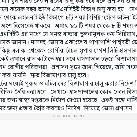
। খুব শীঘ্রই সেই পরিষেবা চালু করা হবে বলে প্রশাসন ও স্বাস্থ্
াতালে কয়েক বছর আগে এসএনসিইউ বিভাগ চালু করা হয়। স
 থেকে এসএনসিইউ বিভাগে ৮টি শয্যা বিশিষ্ট ‘স্টেপ ডাউন’ ইউ
শ হিসেবেই থাকবে। অর্থাৎ ১৬ টি শয্যা থেকে ৮ টি শয্যা
নসিইউ এর মধ্যে যে সমস্ত বাচ্চারা তুলনামূলক কম সিরিয়াস
ক জানান। মালদহ জেলার একাংশের পাশাপাশি পার্শ্ববর্তী জেল
 কিছু এলাকা থেকেও রোগীরা চাঁচল সুপার স্পেশালিটি হাসপ
 এখানে রাত কাটাতে হয়। তবে হাসপাতাল চত্বরে বিশ্রামাগার
িলেন রোগীর পরিজনরা। প্রশাসন সূত্রে জানা গিয়েছে, জমি সংক্
করা যায়নি। দ্রুত বিশ্রামাগার চালু হবে।
ের মধ্যেই পুরুষ ও মহিলাদের বিশ্রামাগার চালু করার নির্দেশ
ন বিল্ডিং তৈরি করা হবে। সেখানে হাসপাতালের কোন কোন বিভ
ার জন্য স্বাস্থ্য দপ্তরকে নির্দেশ দেওয়া হয়েছে। একই সঙ্গে নার্
জন্য প্রস্তাব তৈরি করতেও নির্দেশ দিয়েছে জেলা প্রশাসন।
ADVERTISEMENT