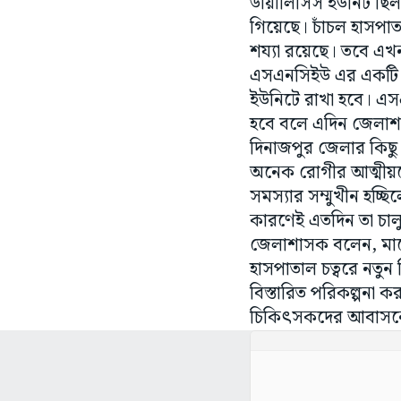
ডায়ালিসিস ইউনিট ছিল না
গিয়েছে। চাঁচল হাসপ
শয্যা রয়েছে। তবে এখন
এসএনসিইউ এর একটি অং
ইউনিটে রাখা হবে। এসএ
হবে বলে এদিন জেলাশাস
দিনাজপুর জেলার কিছু
অনেক রোগীর আত্মীয়কেই
সমস্যার সম্মুখীন হচ্ছ
কারণেই এতদিন তা চালু 
জেলাশাসক বলেন, মার্চ
হাসপাতাল চত্বরে নতু
বিস্তারিত পরিকল্পনা কর
চিকিৎসকদের আবাসনের 