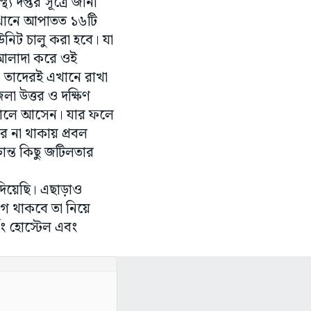
য দপ্তর সূত্রে জানা
েখানে আপাতত ১৬টি
নিট চালু করা হবে। যা
 আলাদা করে ওই
, তাদেরই এখানে রাখা
া উত্তর ও দক্ষিণ
াতালে আসেন। যার ফলে
 না থাকায় প্রবল
রান্ত কিছু জটিলতার
 দিয়েছি। এছাড়াও
াগ থাকবে তা নিয়ে
সিং হোস্টেল এবং