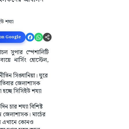
 on Google
ঁচল সুপার স্পেশালিটি
যয়ে নার্সিং হোস্টেল,
তিন সিঙ্ঘানিয়া। ঘুরে
্পতিবার জেলাশাসক
হচ্ছে সিসিইউ শয্যা
ন চার শয্যা বিশিষ্ট
ন জেলাশাসক। মার্চের
তদিন এখানে কোনও