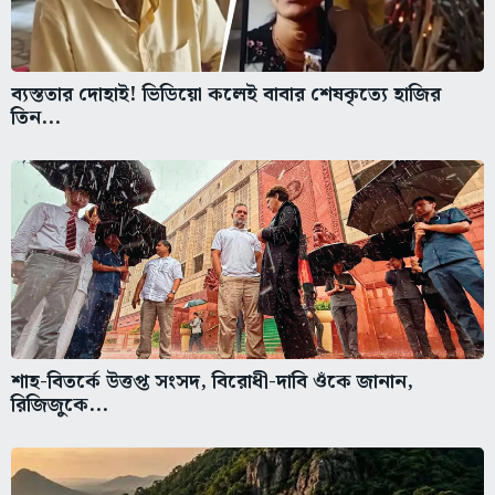
ব্যস্ততার দোহাই! ভিডিয়ো কলেই বাবার শেষকৃত্যে হাজির
তিন...
শাহ-বিতর্কে উত্তপ্ত সংসদ, বিরোধী-দাবি ওঁকে জানান,
রিজিজুকে...