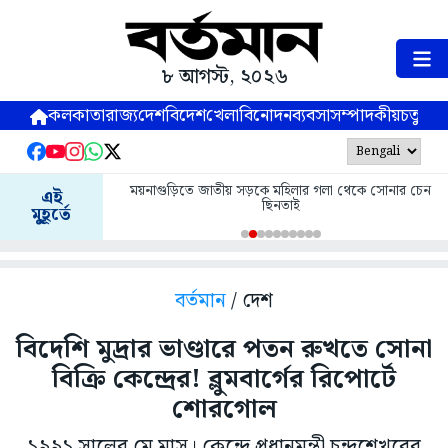
৮ আগস্ট, ২০২৬
কলকাতা
রাজ্য
দেশ
বিদেশ
খেলা
বিনোদন
ব্যবসা
সম্পাদকীয়
চতুষ্পর্ণ
ময়নাগুড়িতে জাতীয় সড়কে মহিলার গলা থেকে সোনার চেন
এই
ছিনতাই
মুহূর্তে
বর্তমান
/ দেশ
বিদেশি মুদ্রার ভাণ্ডারে পতন রুখতে সোনা
বিক্রি কেন্দ্রের! ব্লুমবার্গের রিপোর্টে
শোরগোল
১৯৯১ সালের মে মাস। কেন্দ্রে প্রধানমন্ত্রী চন্দ্রশেখরের